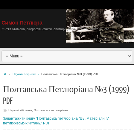
Симон Петлюра
Життя отамана, біографія, факти, спогади, документи та багато іншого
Наукові збірники
Полтавська Петлюріана №3 (1999) PDF
Полтавська Петлюріана №3 (1999)
PDF
Наукові збірники
,
Полтавська петлюріана
Завантажити книгу “Полтавська петлюріана №3. Матеріали IV
петлюрівських читань.” PDF