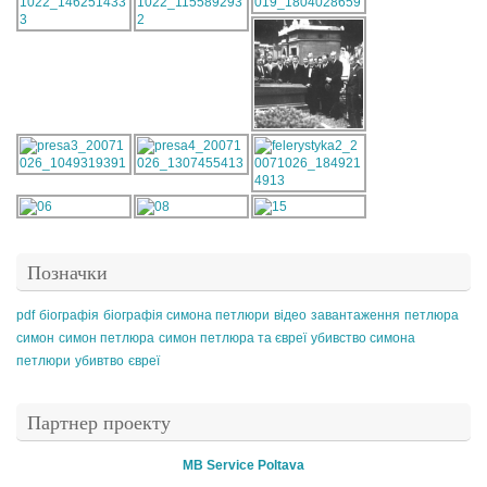
Позначки
pdf
біографія
біографія симона петлюри
відео
завантаження
петлюра
симон
симон петлюра
симон петлюра та євреї
убивство симона
петлюри
убивтво
євреї
Партнер проекту
MB Service Poltava