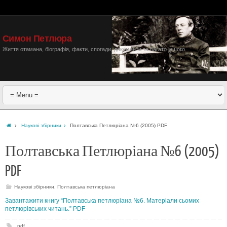
Симон Петлюра
Життя отамана, біографія, факти, спогади, документи та багато іншого
Наукові збірники
Полтавська Петлюріана №6 (2005) PDF
Полтавська Петлюріана №6 (2005)
PDF
Наукові збірники
,
Полтавська петлюріана
Завантажити книгу “Полтавська петлюріана №6. Матеріали сьомих
петлюрівських читань.” PDF
pdf
.