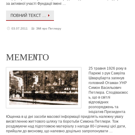
за активної участі Фундації імені …
ПОВНИЙ ТЕКСТ …
03.07.2011
ЗМІ про Петлюру
МЕМЕNТО
25 травня 1926 року в
Парижі з рук Самуїла
Шварцбарта загинув
головний Отаман УНР
Симон Васильович
Петлюра. Сподіваємос
ь, що в світлі
відповідних
розпоряджень та
ініціатив Президента
Ющенка в ці дні засоби масової інформації приділять належну увагу
висвітленню життєвого шляху та боротьби Симона Петлюри. Тож
роздумуючи над підготовкою матеріалу з нагоди 80-ї річниці цієї дати,
прийшли до висновку, що напевно доцільно запропонувати …