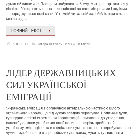
думка обживає час. Площини набувають об´єму. Миті розгортаються у
вічність. Утворюються нові несподіванні зв´язки між речами і подіями
— народжуються нові світи. У темній читальній залі бібліотеки в колі
світла від …
ПОВНИЙ ТЕКСТ …
09.07.2011
ЗМІ про Петлюру
,
Праці С. Петлюри
ЛІДЕР ДЕРЖАВНИЦЬКИХ
СИЛ УКРАЇНСЬКОЇ
ЕМІГРАЦІЇ
“Українська еміграція є органічною інтегральною частиною цілого
українського народу, що під чужою владою перебуває. Політичні думи,
культурно-освітні стремління і організаційні змагання до утворення
власної держави української нації повинні наскрізь пройняти й
українську еміграцію, яка в спеціальних умовинах свого перебування на
чужині, здебільшого в європейських державах, мусить тут виконати