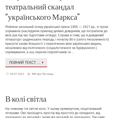
театральний скандал
“українського Маркса”
Роблячи загальний огляд української преси 1905 — 1917 рр., я трохи
злукавила (наслідуючи приклад деяких довідників, що потрапили до
моїх рук під час підготовки огляду). Справа в тому, що в довідковій
літературі і радянського періоду, і початку 90-х (себто Незалежності)
присутні назви більшості з перелічених мою українських видань,
незалежно від політичного (соціалістичного чи буржуазного:)
спрямування, а ось перелік спіробітників та …
ПОВНИЙ ТЕКСТ …
09.07.2011
ЗМІ про Петлюру
В колі світла
На темному тлі світле коло. У ньому прямокутник, поцяткований
літерами. Око проходить простір від простого до складного, від
загального до деталей і знову від деталей до загального. Так само