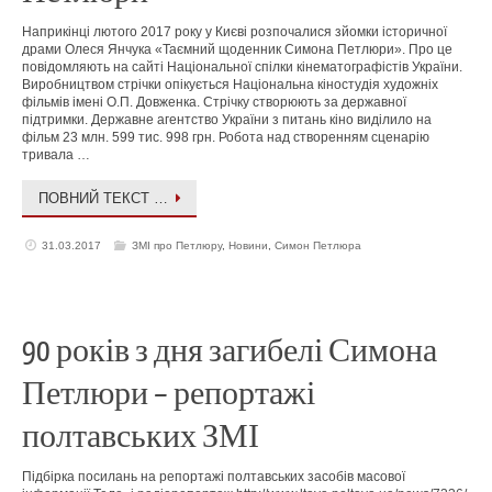
Наприкінці лютого 2017 року у Києві розпочалися зйомки історичної
драми Олеся Янчука «Таємний щоденник Симона Петлюри». Про це
повідомляють на сайті Національної спілки кінематографістів України.
Виробництвом стрічки опікується Національна кіностудія художніх
фільмів імені О.П. Довженка. Стрічку створюють за державної
підтримки. Державне агентство України з питань кіно виділило на
фільм 23 млн. 599 тис. 998 грн. Робота над створенням сценарію
тривала …
ПОВНИЙ ТЕКСТ …
31.03.2017
ЗМІ про Петлюру
,
Новини
,
Симон Петлюра
90 років з дня загибелі Симона
Петлюри – репортажі
полтавських ЗМІ
Підбірка посилань на репортажі полтавських засобів масової