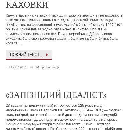
КАХОВКИ
Кажуть, що війна не закінчиться доти, доки не знайдуть і не поховають
зі всіма почестями останнього солдата. Якось мій приятель влучно
підмітив, що на Херсонщині немає жодної військової могили 1917-1921
рр. Тим більше немає жодної української військової могили. Я
замислився над цими словами. Почав перевіряти. Дійсно, дивно
виходить: була своя держава та армія, були воїни, були битви, була
кров та …
ПОВНИЙ ТЕКСТ …
09.07.2011
ЗМІ про Петлюру
«ЗАПІЗНІЛИЙ ІДЕАЛІСТ»
23 травня (за новим стилем) виповнюється 125 років від дня
народження Симона Васильовича Петлюри (1879 — 1926) — людини
складної долі, життя якої оповите й до сьогодні мороком інсинуацій і
недомовленості. Дещо підняти завісу повинна відкрита у вівторок у
Національному музеї історії України виставка «Симон Петлюра —
лицар Української революції». Серед понад 200 експонатів, підібраних