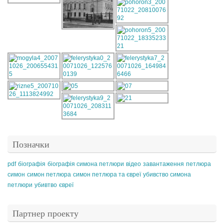
Позначки
pdf
біографія
біографія симона петлюри
відео
завантаження
петлюра
симон
симон петлюра
симон петлюра та євреї
убивство симона
петлюри
убивтво
євреї
Партнер проекту