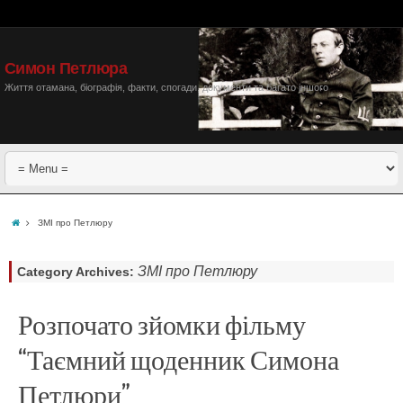
Симон Петлюра
Життя отамана, біографія, факти, спогади, документи та багато іншого
ЗМІ про Петлюру
ЗМІ про Петлюру
Category Archives:
Розпочато зйомки фільму
“Таємний щоденник Симона
Петлюри”