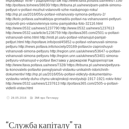
інформації Теле- і радіорепортаж http://www.ltava.poltava.ua/news/7336/
http://poltava.to/news/38630/ https://tribuna.pl.ua/news/pam-yatnik-simonu-
petlyuri-v-poltavi-mozhut-vstanoviti-vzhe-nastupnogo-roku/
http://np.pl.ua/2016/05/u-poltavi-vshanuvaly-symona-petlyuru-2/
http://kolo.poltava.ua/reaktsiya-gromadi/u-poltavi-na-vshanuvanni-petlyuri-
rozpovili-pro-vstanovlennya-iomu-pamyatnika-foto-32116.html
http://www.0532.ua/news/1237790 http://www.0532.ua/news/1237613
http://www.0532.ua/article/1236759 http://poltava365.com/2501-u-poltavi-
vshanuvali-simo.html http://visti.pl.ua/u-poltavi-vshanujut-pamjat-
petljuri.html http://vpoltave.info/post/45852-u-poltavi-vshanuvali-simona-
petljuru http://news.poltava.info/society/20169-poltavciv-zaproshuyut-
vshanuvati-simona-petlyuru http://region.unn.ua/uk/news/53647-u-poltavi-
vshanuvali-simona-petlyuru http://region.unn.ua/uk/news/53401-simona-
petlyuru-vshanuyut-v-poltavi Виставка у держархіві Радіорепортаж
http://www.ltava.poltava.ua/news/7328/ https://tribuna.pl.ua/news/petlyura-
ta-konovalets-poltavtsi-pereglyanuli-vistavku-unikalnih-istorichnih-
dokumentiv/ http://np.pl.ua/2016/05/u-poltavi-vidkryly-dokumentalnu-
vystavku-velety-duhu-chynu-ukrajinskoji-revolyutsiji-1917-1921-rokiv-foto/
http://www.0532.ua/news/1237613 http://poltava365.com/2505-u-poltavi-
vidkrili-vistav.html
28.05.2016
ЗМІ про Петлюру
“Служба капіталу” та