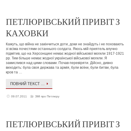
ПЕТЛЮРІВСЬКИЙ ПРИВІТ З
КАХОВКИ
Кажуть, що війна не закінчиться доти, доки не знайдуть і не поховають
зі всіма почестями останнього солдата. Якось мій приятель влучно
підмітив, що на Херсонщині немає жодної військової могили 1917-1921
рр. Тим більше немає жодної української військової могили. Я
замислився над цими словами. Почав перевіряти. Дійсно, дивно
виходить: була своя держава та армія, були воїни, були битви, була
кров та …
ПОВНИЙ ТЕКСТ …
09.07.2011
ЗМІ про Петлюру
ПЕТЛЮРІВСЬКИЙ ПРИВІТ З