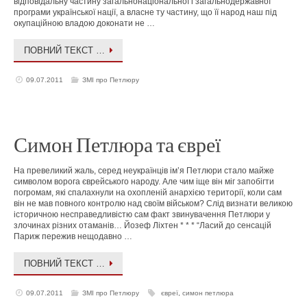
відповідальну частину загальнонаціональної і загальнодержавної
програми української нації, а власне ту частину, що її народ наш під
окупаційною владою доконати не …
ПОВНИЙ ТЕКСТ …
09.07.2011
ЗМІ про Петлюру
Симон Петлюра та євреї
На превеликий жаль, серед неукраїнців ім’я Петлюри стало майже
символом ворога єврейського народу. Але чим іще він міг запобігти
погромам, які спалахнули на охопленій анархією території, коли сам
він не мав повного контролю над своїм військом? Слід визнати великою
історичною несправедливістю сам факт звинувачення Петлюри у
злочинах різних отаманів… Йозеф Ліхтен * * * “Ласий до сенсацій
Париж пережив нещодавно …
ПОВНИЙ ТЕКСТ …
09.07.2011
ЗМІ про Петлюру
євреї
,
симон петлюра