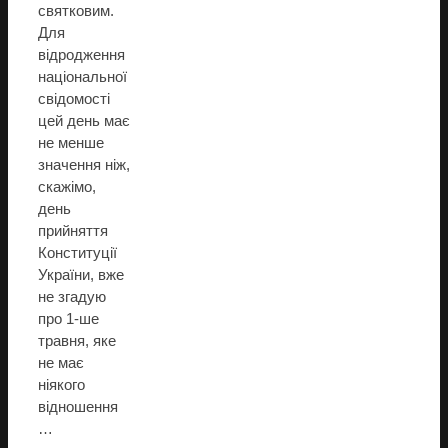
святковим.
Для
відродження
національної
свідомості
цей день має
не менше
значення ніж,
скажімо,
день
прийняття
Конституції
України, вже
не згадую
про 1-ше
травня, яке
не має
ніякого
відношення
…