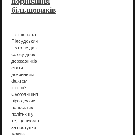
поривання
більшовиків
Петлюра та
Пілсудський
– хто не дав
союзу двох
державників
стати
доконаним
фактом
історії?
Сьогоднішня
віра деяких
польських
політиків у
те, що взамін
за поступки
можна