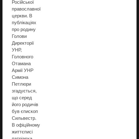
Російської
православної
церкви. В
публікаціях
про родину
Голови
Директорії
УНР,
Головного
Отамана
Армії УНР
Симона
Петлюри
згадується,
що серед
його родичів
був єпископ
Сильвестр.
В офіційному
життєписі
патріарха