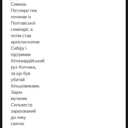
Симона
Петлюри теж
починав із
Полтавської
семінарії, а
потім став
архієпископом
Сибіру і
підтримав
білогвардійський
рух Колчака,
за що був
убитий
більшовиками.
Зараз
мученик
Сильвестр
зарахований
до лику
святих