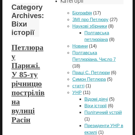
Категорії
Category
Біографія
(17)
Archives:
ЗМІ про Петлюру
(27)
Віхи
Наукові збірники
(8)
історії
Полтавська
петлюріана
(8)
Петлюра
Новини
(14)
Полтавська
у
Петлюріана. Число 7
Парижі.
(18)
Праці С. Петлюри
(6)
У 85-ту
Симон Петлюра
(5)
річницю
статті
(1)
пострілів
УНР
(11)
Відомі діячі
(5)
на
Віхи історії
(6)
вулиці
Політичний устрій
Расін
(1)
Президенти УНР в
екзилі
(1)