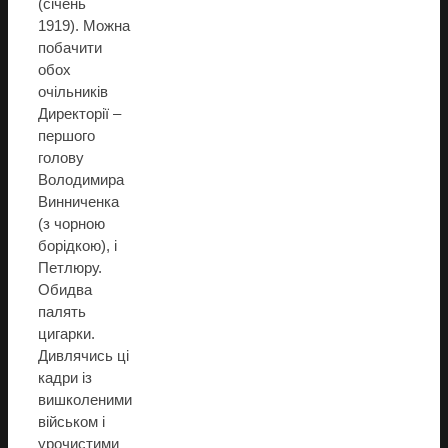
(січень
1919). Можна
побачити
обох
очільників
Директорії –
першого
голову
Володимира
Винниченка
(з чорною
борідкою), і
Петлюру.
Обидва
палять
цигарки.
Дивлячись ці
кадри із
вишколеними
військом і
урочистими