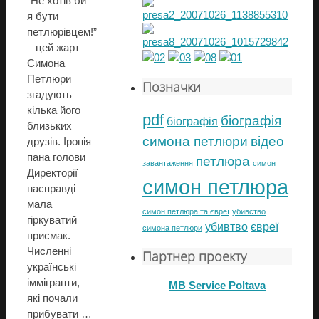
“Не хотів би
я бути
петлюрівцем!”
– цей жарт
Симона
Петлюри
Позначки
згадують
кілька його
pdf
біографія
біографія
близьких
симона петлюри
відео
друзів. Іронія
пана голови
петлюра
завантаження
симон
Директорії
симон петлюра
насправді
мала
симон петлюра та євреї
убивство
гіркуватий
убивтво
євреї
симона петлюри
присмак.
Численні
Партнер проекту
українські
іммігранти,
MB Service Poltava
які почали
прибувати …