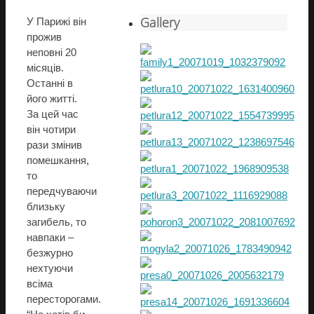
Gallery
У Парижі він
прожив
неповні 20
місяців.
Останні в
його житті.
За цей час
він чотири
рази змінив
помешкання,
то
передчуваючи
близьку
загибель, то
навпаки –
безжурно
нехтуючи
всіма
пересторогами.