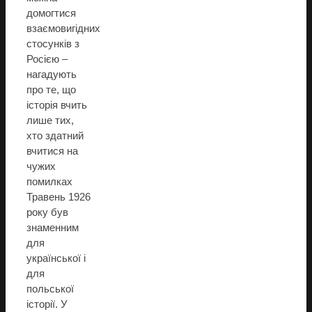
домогтися
взаємовигідних
стосунків з
Росією –
нагадують
про те, що
історія вчить
лише тих,
хто здатний
вчитися на
чужих
помилках
Травень 1926
року був
знаменним
для
української і
для
польської
історії. У