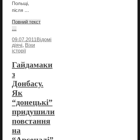
Польщі,
після …
Повний текст
…
09.07.2011
Відомі
діячі
,
Віхи
історії
Гайдамаки
з
Донбасу.
Як
“донецькі”
придушили
повстання
на
“Арсеналі”