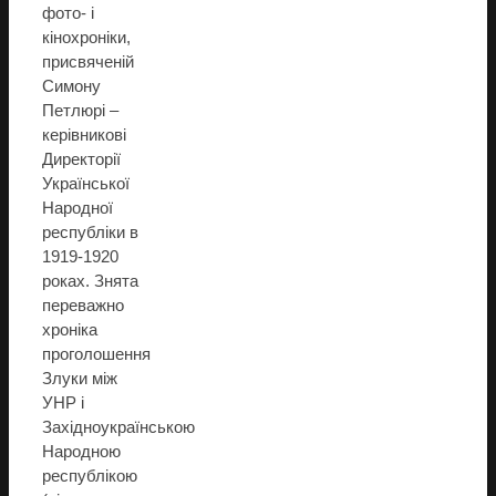
фото- і
кінохроніки,
присвяченій
Симону
Петлюрі –
керівникові
Директорії
Української
Народної
республіки в
1919-1920
роках. Знята
переважно
хроніка
проголошення
Злуки між
УНР і
Західноукраїнською
Народною
республікою