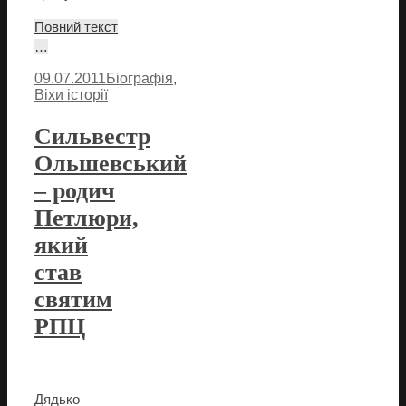
Повний текст
…
09.07.2011
Біографія
,
Віхи історії
Сильвестр
Ольшевський
– родич
Петлюри,
який
став
святим
РПЦ
Дядько