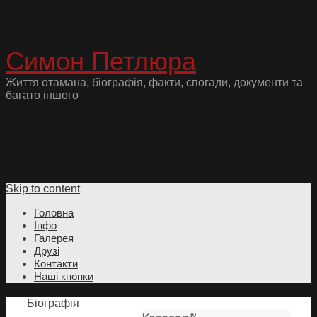
Симон Петлюра
Життя отамана, біографія, факти, спогади, документи та
багато іншого
Skip to content
Головна
Інфо
Галерея
Друзі
Контакти
Наші кнопки
Біографія