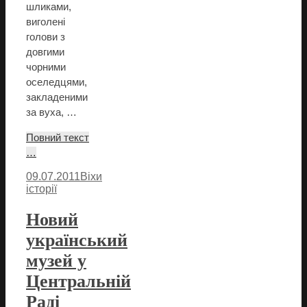
шликами,
виголені
голови з
довгими
чорними
оселедцями,
закладеними
за вуха, …
Повний текст
…
09.07.2011
Віхи
історії
Новий
український
музей у
Центральній
Раді