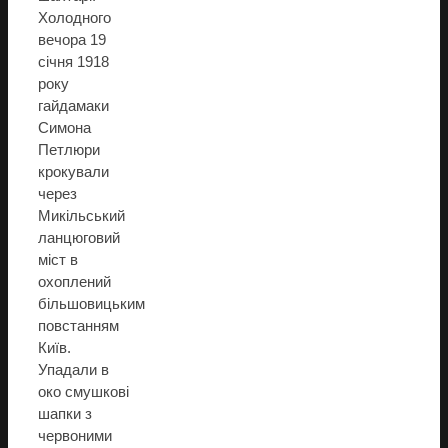
Холодного
вечора 19
січня 1918
року
гайдамаки
Симона
Петлюри
крокували
через
Микільський
ланцюговий
міст в
охоплений
більшовицьким
повстанням
Київ.
Упадали в
око смушкові
шапки з
червоними