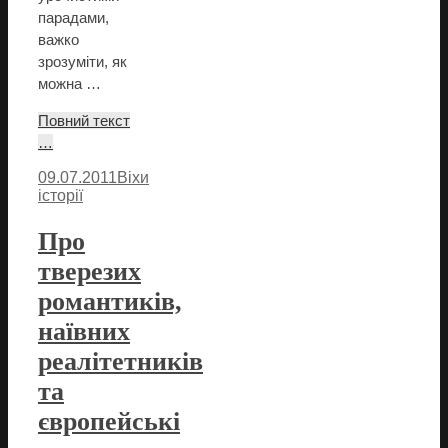
парадами,
важко
зрозуміти, як
можна …
Повний текст
…
09.07.2011
Віхи
історії
Про
тверезих
романтиків,
наївних
реалітетників
та
європейські