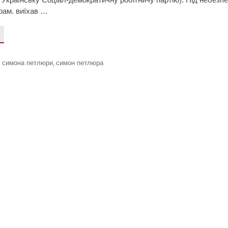
рам. виїхав …
я симона петлюри
симон петлюра
,