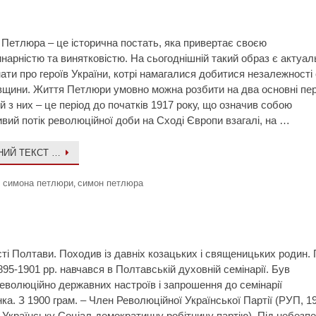
Петлюра – це історична постать, яка привертає своєю
нарністю та винятковістю. На сьогоднішній такий образ є актуал
ати про героїв України, котрі намагалися добитися незалежності 
вщини. Життя Петлюри умовно можна розбити на два основні пер
 з них – це період до початків 1917 року, що означив coбою
вий потік революційної доби на Сході Європи взагалі, на …
НИЙ ТЕКСТ …
я симона петлюри
симон петлюра
,
ті Полтави. Походив із давніх козацьких і священицьких родин.
95-1901 рр. навчався в Полтавській духовній семінарії. Був
еволюційно державних настроїв і запрошення до семінарії
а. З 1900 грам. – Член Революційної Української Партії (РУП, 1
в Українську Соціал-демократичну робітничу партію). Під небезп