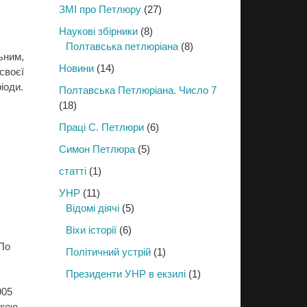
ЗМІ про Петлюру
(27)
Наукові збірники
(8)
Полтавська петлюріана
(8)
ьним,
Новини
(14)
своєї
іоди.
Полтавська Петлюріана. Число 7
(18)
Праці С. Петлюри
(6)
Симон Петлюра
(5)
статті
(1)
УНР
(11)
Відомі діячі
(5)
Віхи історії
(6)
 По
Політичний устрій
(1)
Президенти УНР в екзилі
(1)
905
екою