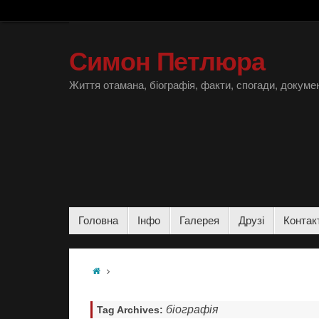
Симон Петлюра
Життя отамана, біографія, факти, спогади, докумен
Головна
Інфо
Галерея
Друзі
Контак
біографія
Tag Archives: