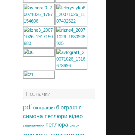
Позначки
pdf
біографія
біографія
симона петлюри
відео
петлюра
завантаження
симон