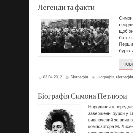
Легенди та факти
Симон 
неорди
щоб зн
батькі
Перший
бурхли
ПОВ
03.04.2012
Біографія
біографія
біографі
,
Біографія Симона Петлюри
Народився у передміс
завершенні бурси у 18
виключений за вияв р
композитора М. Лисенк
року реорганізована 