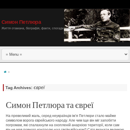
Симон Петлюра
Життя отамана, біографія, факти, спогади, документи та багато іншого
євреї
Tag Archives:
Симон Петлюра та євреї
На превеликий жаль, серед неукраїнців ім’я Петлюри стало майже
символом ворога єврейського народу. Але чим іще він міг запобігти
погромам, які спалахнули на охопленій анархією території, коли сам
він не мав повного контролю над своїм військом? Слід визнати великою