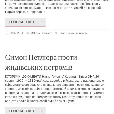
історичною несправедливістю сам факт звинувачення Петлюри у
злочинах різних отаманів… Йозеф Ліхтен * * * “Ласий до сенсацій
Париж пережив нещодавно …
ПОВНИЙ ТЕКСТ …
09.07.2011
ЗМІ про Петлюру
євреї
,
симон петлюра
Симон Петлюра проти
жидівських погромів
ІСТОРИЧНІ ДОКУМЕНТИ Наказ Головної Команди Військ УНР, 26
серпня 1919, ч. 131 Українське хоробре військо, скуте національною
свідомістю свого великого визвольного завдання, освячене кращими
заповітами своїх прадідів, непереможно й швидкою ходою посунуло
вперед, до кращої долі, здобуваючи її своєю і вражою кров’ю. Самою
історією судилося нашому славетному козацтву принести на своїх
багнетах волю й щастя своїй рідній землі й усім …
ПОВНИЙ ТЕКСТ …