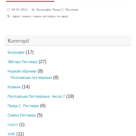
09.07.2011
Біографія
,
Праці С. Петлюри
євреї
,
симон
,
симон петлюра та євреї
Категорії
(17)
Біографія
(27)
ЗМІ про Петлюру
(8)
Наукові збірники
(8)
Полтавська петлюріана
(14)
Новини
(18)
Полтавська Петлюріана. Число 7
(6)
Праці С. Петлюри
(5)
Симон Петлюра
(1)
статті
(11)
УНР