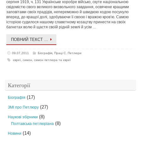
серпня 1919, ч. 131 Українське хоробре військо, скуте національною
свідомістю свого великого визвольного завдання, освячене кращими
заповітами своїх прадідів, непереможно й швидкою ходою посунуло
вперед, до кращої долі, здобуваючи її своєю і вражою кров’ю. Самою
історією судилося нашому славетному козацтву принести на своїх
багнетах волю й щастя своїй рідній землі й усім …
ПОВНИЙ ТЕКСТ …
09.07.2011
Біографія
,
Праці С. Петлюри
євреї
,
симон
,
симон петлюра та євреї
Категорії
(17)
Біографія
(27)
ЗМІ про Петлюру
(8)
Наукові збірники
(8)
Полтавська петлюріана
(14)
Новини