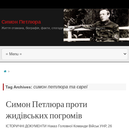
Симон Петлюра
Життя отамана, біографія, факти, спогади, документи та багато іншого
симон петлюра та євреї
Tag Archives:
Симон Петлюра проти
жидівських погромів
ІСТОРИЧНІ ДОКУМЕНТИ Наказ Головної Команди Військ УНР, 26