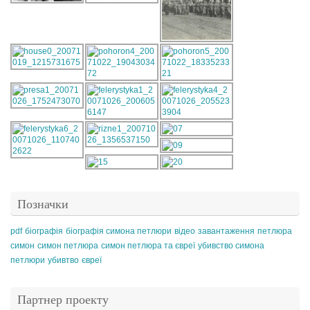
Позначки
pdf
біографія
біографія симона петлюри
відео
завантаження
петлюра
симон
симон петлюра
симон петлюра та євреї
убивство симона
петлюри
убивтво
євреї
Партнер проекту