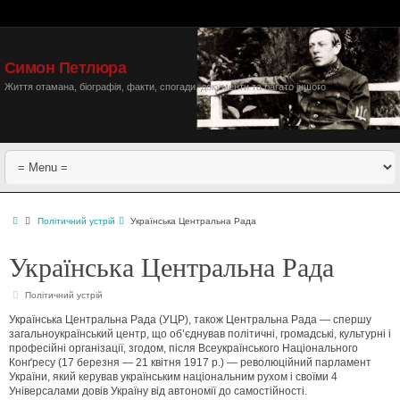
Симон Петлюра
Життя отамана, біографія, факти, спогади, документи та багато іншого
Політичний устрій
Українська Центральна Рада
Українська Центральна Рада
Політичний устрій
Українська Центральна Рада (УЦР), також Центральна Рада — спершу
загальноукраїнський центр, що об’єднував політичні, громадські, культурні і
професійні організації, згодом, після Всеукраїнського Національного
Конґресу (17 березня — 21 квітня 1917 р.) — революційний парламент
України, який керував українським національним рухом і своїми 4
Універсалами довів Україну від автономії до самостійності.