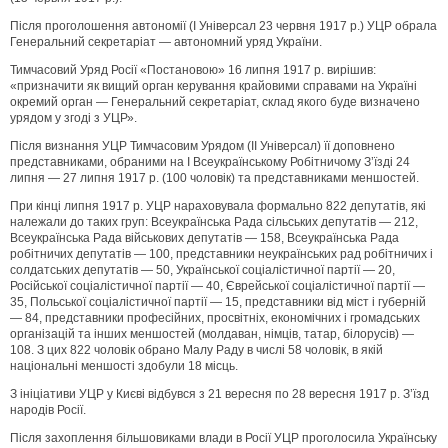
Після проголошення автономії (І Універсал 23 червня 1917 р.) УЦР обрала
Генеральний секретаріат — автономний уряд України.
Тимчасовий Уряд Росії «Постановою» 16 липня 1917 р. вирішив:
«призначити як вищий орган керування крайовими справами на Україні
окремий орган — Генеральний секретаріат, склад якого буде визначено
урядом у згоді з УЦР».
Після визнання УЦР Тимчасовим Урядом (II Універсал) її доповнено
представниками, обраними на І Всеукраїнському Робітничому З’їзді 24
липня — 27 липня 1917 р. (100 чоловік) та представниками меншостей.
При кінці липня 1917 р. УЦР нараховувала формально 822 депутатів, які
належали до таких груп: Всеукраїнська Рада сільських депутатів — 212,
Всеукраїнська Рада військових депутатів — 158, Всеукраїнська Рада
робітничих депутатів — 100, представники неукраїнських рад робітничих і
солдатських депутатів — 50, Української соціалістичної партії — 20,
Російської соціалістичної партії — 40, Єврейської соціалістичної партії —
35, Польської соціалістичної партії — 15, представники від міст і губерній
— 84, представники професійних, просвітніх, економічних і громадських
організацій та інших меншостей (молдаван, німців, татар, білорусів) —
108. З цих 822 чоловік обрано Малу Раду в числі 58 чоловік, в якій
національні меншості здобули 18 місць.
З ініціативи УЦР у Києві відбувся з 21 вересня по 28 вересня 1917 р. З’їзд
народів Росії.
Після захоплення більшовиками влади в Росії УЦР проголосила Українську