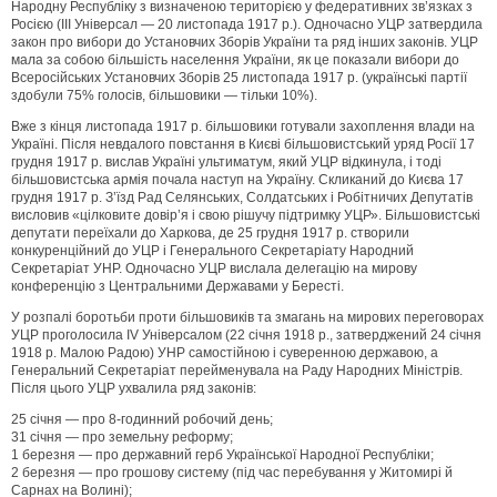
Народну Республіку з визначеною територією у федеративних зв’язках з
Росією (III Універсал — 20 листопада 1917 р.). Одночасно УЦР затвердила
закон про вибори до Установчих Зборів України та ряд інших законів. УЦР
мала за собою більшість населення України, як це показали вибори до
Всеросійських Установчих Зборів 25 листопада 1917 р. (українські партії
здобули 75% голосів, більшовики — тільки 10%).
Вже з кінця листопада 1917 р. більшовики готували захоплення влади на
Україні. Після невдалого повстання в Києві більшовистський уряд Росії 17
грудня 1917 р. вислав Україні ультиматум, який УЦР відкинула, і тоді
більшовистська армія почала наступ на Україну. Скликаний до Києва 17
грудня 1917 р. З’їзд Рад Селянських, Солдатських і Робітничих Депутатів
висловив «цілковите довір’я і свою рішучу підтримку УЦР». Більшовистські
депутати переїхали до Харкова, де 25 грудня 1917 р. створили
конкуренційний до УЦР і Генерального Секретаріату Народний
Секретаріат УHP. Одночасно УЦР вислала делегацію на мирову
конференцію з Центральними Державами у Бересті.
У розпалі боротьби проти більшовиків та змагань на мирових переговорах
УЦР проголосила IV Універсалом (22 січня 1918 р., затверджений 24 січня
1918 р. Малою Радою) УНР самостійною і суверенною державою, а
Генеральний Секретаріат перейменувала на Раду Народних Міністрів.
Після цього УЦР ухвалила ряд законів:
25 січня — про 8-годинний робочий день;
31 січня — про земельну реформу;
1 березня — про державний герб Української Народної Республіки;
2 березня — про грошову систему (під час перебування у Житомирі й
Сарнах на Волині);