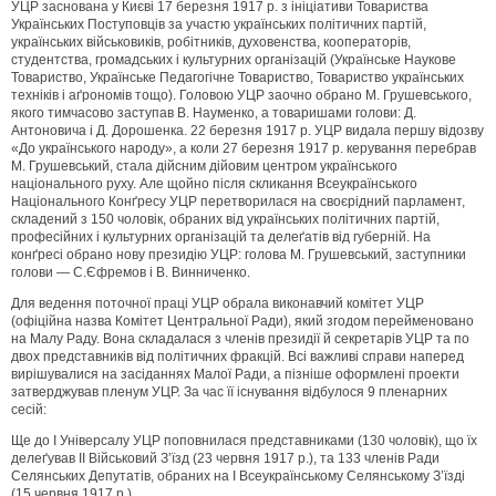
УЦР заснована у Києві 17 березня 1917 р. з ініціативи Товариства
Українських Поступовців за участю українських політичних партій,
українських військовиків, робітників, духовенства, кооператорів,
студентства, громадських і культурних організацій (Українське Наукове
Товариство, Українське Педагогічне Товариство, Товариство українських
техніків і аґрономів тощо). Головою УЦР заочно обрано М. Грушевського,
якого тимчасово заступав В. Науменко, а товаришами голови: Д.
Антоновича і Д. Дорошенка. 22 березня 1917 р. УЦР видала першу відозву
«До українського народу», а коли 27 березня 1917 р. керування перебрав
М. Грушевський, стала дійсним дійовим центром українського
національного руху. Але щойно після скликання Всеукраїнського
Національного Конґресу УЦР перетворилася на своєрідний парламент,
складений з 150 чоловік, обраних від українських політичних партій,
професійних і культурних організацій та делеґатів від губерній. На
конґресі обрано нову президію УЦР: голова М. Грушевський, заступники
голови — С.Єфремов і В. Винниченко.
Для ведення поточної праці УЦР обрала виконавчий комітет УЦР
(офіційна назва Комітет Центральної Ради), який згодом перейменовано
на Малу Раду. Вона складалася з членів президії й секретарів УЦР та по
двох представників від політичних фракцій. Всі важливі справи наперед
вирішувалися на засіданнях Малої Ради, а пізніше оформлені проекти
затверджував пленум УЦР. За час її існування відбулося 9 пленарних
сесій:
Ще до І Універсалу УЦР поповнилася представниками (130 чоловік), що їх
делеґував ІІ Військовий З’їзд (23 червня 1917 р.), та 133 членів Ради
Селянських Депутатів, обраних на І Всеукраїнському Селянському З’їзді
(15 червня 1917 р.).