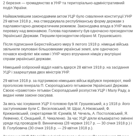
2 березня — громадянство в УНР та територіально-адміністративний
поділ України.
Найважливішим законодавчим актом УЦР було схвалення конституції УНР
29 квітня 1918 р., яка стверджувала республіканську форму держави з
парламентарно-демократичним режимом. Законодавча влада в УНР мала
перевагу над виконавчою. Голова парламенту був одночасно президентом
Української Держави. Першим президентом обрано М. Грушевського.
Після підписання Берестейського миру 9 лютого 1918 р. німецькі війська
звільнили окуповані більшовиками українські землі, але одночасно
почався конфлікт між ними і УНР через втручання німців у внутрішні
справи української держави.
Німецький озброєний відділ навіть вдерся 28 квітня 1918 р. на засідання
УЦР і заарештував двох міністрів УНР.
29 квітня 1918 р. за підтримкою німецьких військ відбувся переворот, який
проголосив генерала П. Скоропадського гетьманом Української Держави.
Своєю «грамотою» гетьман Скоропадський розпустив УЦР і Малу Раду, а
видані ними закони скасував.
За весь час існування УЦР її головою був М. Грушевський, а у 1918 р. його
заступниками були С. Веселовський, М. Шраг, А.Ніковський, Ф.
Крижанівський, секретарями М. Єреміїв, М. Чечель, А. Постоловський, Я.
Левченко, Є.Онацький, Л. Чикаленко. За час УЦР діяли кількакратно змінені
уряди під проводом В. Винниченка (28 червня 1917 р. — 30 січня 1918 р.) і
В. Голубовича (30 січня 1918 р. — 29 квітня 1918 р.).