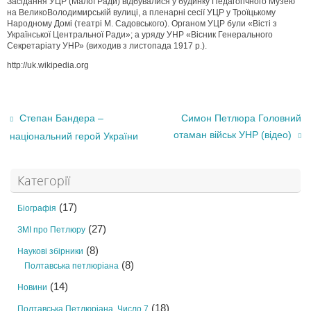
Засідання УЦР (Малої Ради) відбувалися у будинку Педагогічного Музею
на ВеликоВолодимирській вулиці, а пленарні сесії УЦР у Троїцькому
Народному Домі (театрі М. Садовського). Органом УЦР були «Вісті з
Української Центральної Ради»; а уряду УНР «Вісник Генерального
Секретаріату УНР» (виходив з листопада 1917 р.).
http://uk.wikipedia.org
Степан Бандера –
Симон Петлюра Головний
отаман військ УНР (відео)
національний герой України
Категорії
(17)
Біографія
(27)
ЗМІ про Петлюру
(8)
Наукові збірники
(8)
Полтавська петлюріана
(14)
Новини
(18)
Полтавська Петлюріана. Число 7