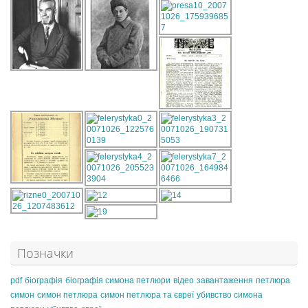
Позначки
pdf
біографія
біографія симона петлюри
відео
завантаження
петлюра
симон
симон петлюра
симон петлюра та євреї
убивство симона