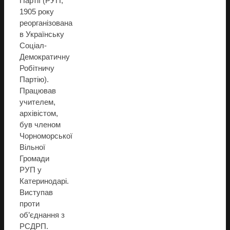
Партії (РУП,
1905 року
реорганізована
в Українську
Соціал-
Демократичну
Робітничу
Партію).
Працював
учителем,
архівістом,
був членом
Чорноморської
Вільної
Громади
РУП у
Катеринодарі.
Виступав
проти
об’єднання з
РСДРП.