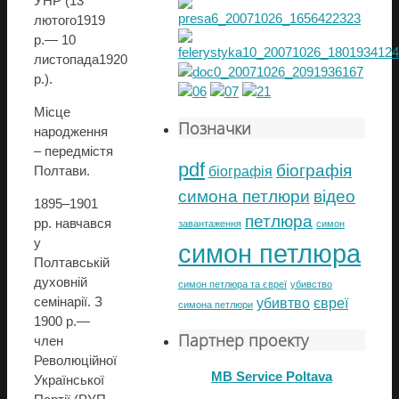
УНР (13
лютого1919
р.— 10
листопада1920
р.).
Місце
Позначки
народження
– передмістя
pdf
біографія
Полтави.
біографія
симона петлюри
відео
1895–1901
петлюра
рр. навчався
завантаження
симон
у
симон петлюра
Полтавській
духовній
симон петлюра та євреї
убивство
семінарії. З
убивтво
євреї
симона петлюри
1900 р.—
Партнер проекту
член
Революційної
MB Service Poltava
Української