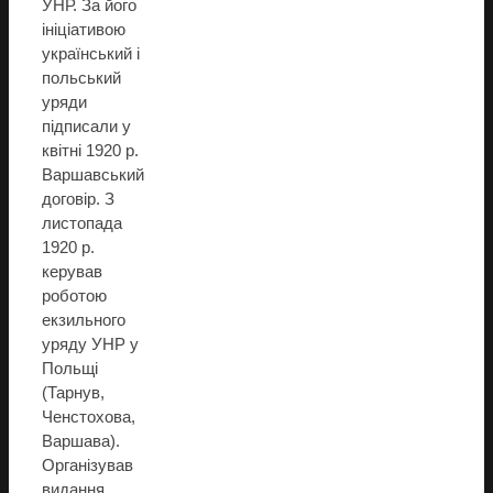
УНР. За його
ініціативою
український і
польський
уряди
підписали у
квітні 1920 р.
Варшавський
договір. З
листопада
1920 р.
керував
роботою
екзильного
уряду УНР у
Польщі
(Тарнув,
Ченстохова,
Варшава).
Організував
видання