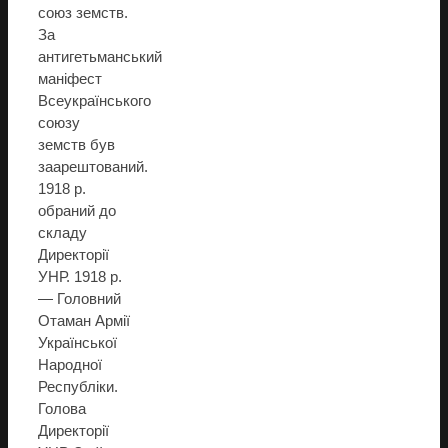
союз земств.
За
антигетьманський
маніфест
Всеукраїнського
союзу
земств був
заарештований.
1918 р.
обраний до
складу
Директорії
УНР. 1918 р.
— Головний
Отаман Армії
Української
Народної
Республіки.
Голова
Директорії