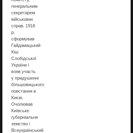
генеральним
секретарем
військових
справ. 1918
р.
сформував
Гайдамацький
Кіш
Слобідської
України і
взяв участь
у придушенні
більшовицького
повстання в
Києві.
Очолював
Київське
губерніальне
земство і
Всеукраїнський