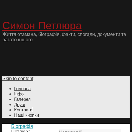
Симон Петлюра
Життя отамана, біографія, факти, спогади, документи та
багато іншого
Skip to content
Головна
Інфо
Галерея
Друзі
Контакти
Наші кнопки
Біографія
Петлюра