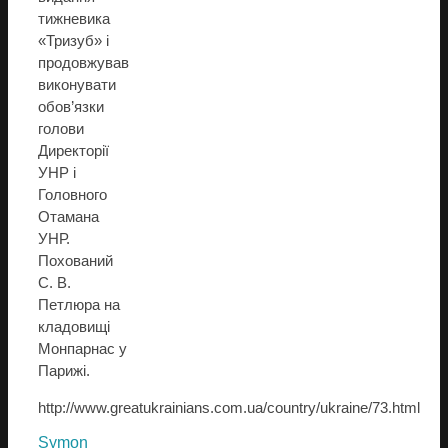
тижневика
«Тризуб» і
продовжував
виконувати
обов’язки
голови
Директорії
УНР і
Головного
Отамана
УНР.
Похований
С. В.
Петлюра на
кладовищі
Монпарнас у
Парижі.
http://www.greatukrainians.com.ua/country/ukraine/73.html
Symon