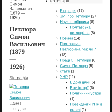
Категорії
Симон
Васильович
Біографія
(17)
(1879 —
ЗМІ про Петлюру
(27)
1926)
Наукові збірники
(8)
Полтавська
Петлюра
петлюріана
(8)
Симон
Новини
(14)
Васильович
Полтавська
Петлюріана. Число 7
(1879
(18)
—
Праці С. Петлюри
(6)
1926)
Симон Петлюра
(5)
статті
(1)
УНР
(11)
Біографія
Відомі діячі
(5)
Віхи історії
(6)
Політичний устрій
(1)
Один з
Президенти УНР в
провідних
екзилі
(1)