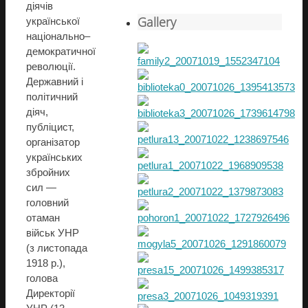
діячів
Gallery
української
національно–
демократичної
революції.
Державний і
політичний
діяч,
публіцист,
організатор
українських
збройних
сил —
головний
отаман
військ УНР
(з листопада
1918 р.),
голова
Директорії