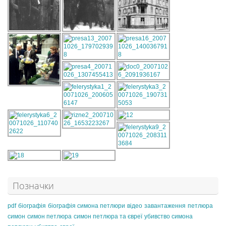
Позначки
pdf
біографія
біографія симона петлюри
відео
завантаження
петлюра
симон
симон петлюра
симон петлюра та євреї
убивство симона