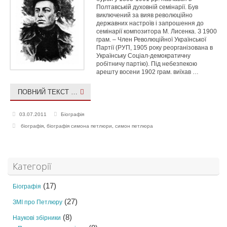
Полтавській духовній семінарії. Був
виключений за вияв революційно
державних настроїв і запрошення до
семінарії композитора М. Лисенка. З 1900
грам. – Член Революційної Української
Партії (РУП, 1905 року реорганізована в
Українську Соціал-демократичну
робітничу партію). Під небезпекою
арешту восени 1902 грам. виїхав …
ПОВНИЙ ТЕКСТ …
03.07.2011
Біографія
біографія
,
біографія симона петлюри
,
симон петлюра
Категорії
(17)
Біографія
(27)
ЗМІ про Петлюру
(8)
Наукові збірники