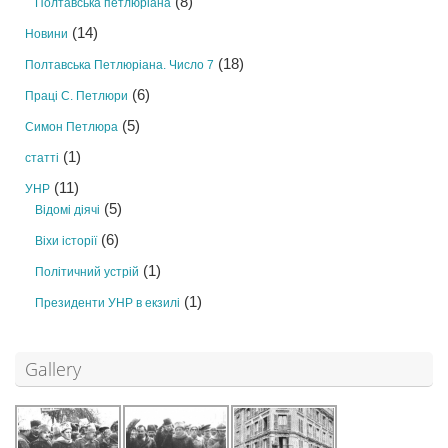
(8)
Полтавська петлюріана
(14)
Новини
(18)
Полтавська Петлюріана. Число 7
(6)
Праці С. Петлюри
(5)
Симон Петлюра
(1)
статті
(11)
УНР
(5)
Відомі діячі
(6)
Віхи історії
(1)
Політичний устрій
(1)
Президенти УНР в екзилі
Gallery