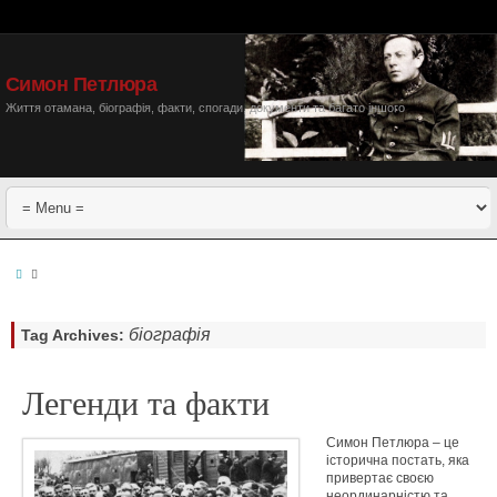
Симон Петлюра
Життя отамана, біографія, факти, спогади, документи та багато іншого
біографія
Tag Archives:
Легенди та факти
Симон Петлюра – це
історична постать, яка
привертає своєю
неординарністю та