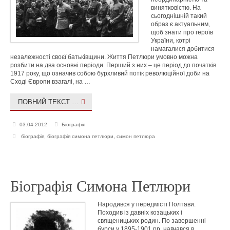
винятковістю. На
сьогоднішній такий
образ є актуальним,
щоб знати про героїв
України, котрі
намагалися добитися
незалежності своєї батьківщини. Життя Петлюри умовно можна
розбити на два основні періоди. Перший з них – це період до початків
1917 року, що означив coбою бурхливий потік революційної доби на
Сході Європи взагалі, на …
ПОВНИЙ ТЕКСТ …
03.04.2012
Біографія
біографія
,
біографія симона петлюри
,
симон петлюра
Біографія Симона Петлюри
Народився у передмісті Полтави.
Походив із давніх козацьких і
священицьких родин. По завершенні
бурси у 1895-1901 рр. навчався в