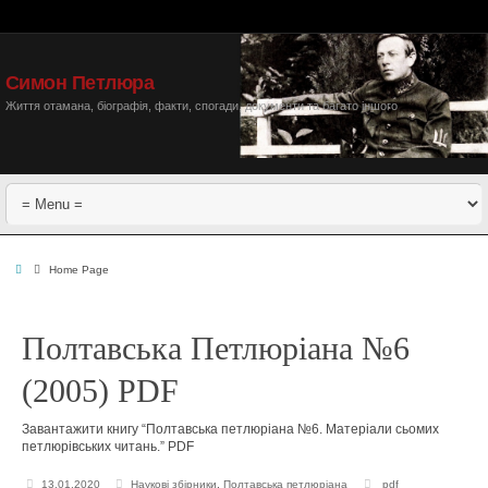
Симон Петлюра
Життя отамана, біографія, факти, спогади, документи та багато іншого
Home Page
Полтавська Петлюріана №6
(2005) PDF
Завантажити книгу “Полтавська петлюріана №6. Матеріали сьомих
петлюрівських читань.” PDF
13.01.2020
Наукові збірники
,
Полтавська петлюріана
pdf