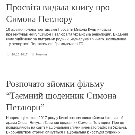
Просвіта видала книгу про
Симона Петлюру
19 жовтня голова полтавської Просвіти Микола Кульчинський
презентував книгу “Симон Петлюра та українська революція”. Видання
було здійснено за підтримки родини Боднаруків з Чикаґо. Докладніше
– у репортажі Полтавського Громадського ТБ.
20.10.2017
Новини
Розпочато зйомки фільму
“Таємний щоденник Симона
Петлюри”
Наприкінці лютого 2017 року у Києві розпочалися зйомки історичної
драми Олеся Янчука «Таємний щоденник Симона Петлюри». Про це
повідомляють на сайті Національної спілки кінематографістів України.
Виробництвом стрічки опікується Національна кіностудія художніх