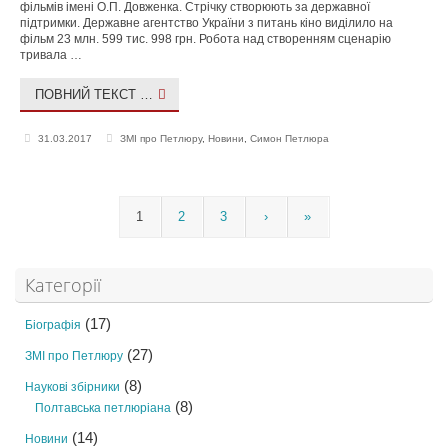
фільмів імені О.П. Довженка. Стрічку створюють за державної
підтримки. Державне агентство України з питань кіно виділило на
фільм 23 млн. 599 тис. 998 грн. Робота над створенням сценарію
тривала …
ПОВНИЙ ТЕКСТ …
31.03.2017
ЗМІ про Петлюру
,
Новини
,
Симон Петлюра
1
2
3
›
»
Категорії
(17)
Біографія
(27)
ЗМІ про Петлюру
(8)
Наукові збірники
(8)
Полтавська петлюріана
(14)
Новини