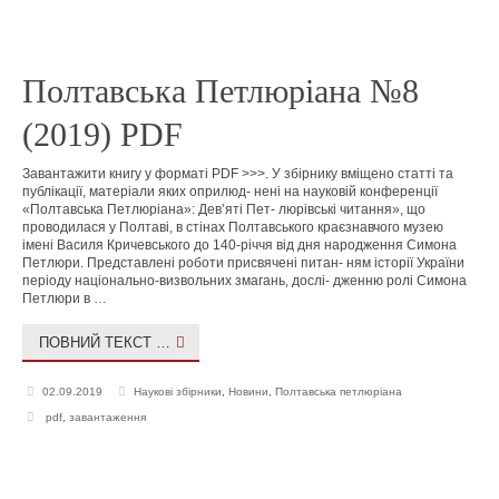
Полтавська Петлюріана №8
(2019) PDF
Завантажити книгу у форматі PDF >>>. У збірнику вміщено статті та
публікації, матеріали яких оприлюд- нені на науковій конференції
«Полтавська Петлюріана»: Дев’яті Пет- люрівські читання», що
проводилася у Полтаві, в стінах Полтавського краєзнавчого музею
імені Василя Кричевського до 140-річчя від дня народження Симона
Петлюри. Представлені роботи присвячені питан- ням історії України
періоду національно-визвольних змагань, дослі- дженню ролі Симона
Петлюри в …
ПОВНИЙ ТЕКСТ …
02.09.2019
Наукові збірники
,
Новини
,
Полтавська петлюріана
pdf
,
завантаження