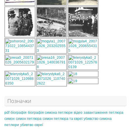
Позначки
pdf
біографія
біографія симона петлюри
відео
завантаження
петлюра
симон
симон петлюра
симон петлюра та євреї
убивство симона
петлюри
убивтво
євреї