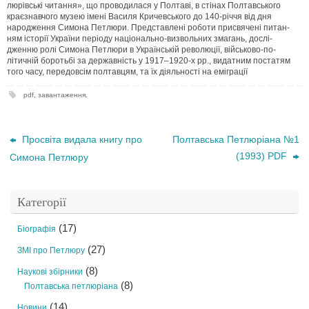
люрівські читання», що проводилася у Полтаві, в стінах Полтавського
краєзнавчого музею імені Василя Кричевського до 140-річчя від дня
народження Симона Петлюри. Представлені роботи присвячені питан-
ням історії України періоду національно-визвольних змагань, дослі-
дженню ролі Симона Петлюри в Українській революції, військово-по-
літичній боротьбі за державність у 1917–1920-х рр., видатним постатям
того часу, передовсім полтавцям, та їх діяльності на еміграції
pdf
,
завантаження
.
Просвіта видала книгу про
Полтавська Петлюріана №1
(1993) PDF
Симона Петлюру
Категорії
(17)
Біографія
(27)
ЗМІ про Петлюру
(8)
Наукові збірники
(8)
Полтавська петлюріана
(14)
Новини