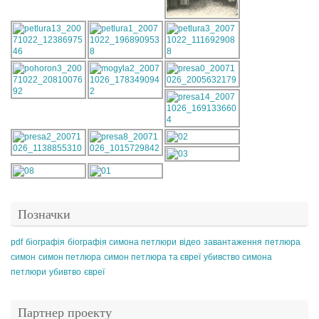
Позначки
pdf
біографія
біографія симона петлюри
відео
завантаження
петлюра
симон
симон петлюра
симон петлюра та євреї
убивство симона
петлюри
убивтво
євреї
Партнер проекту