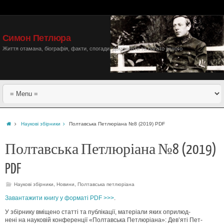
Симон Петлюра
Життя отамана, біографія, факти, спогади, документи та багато іншого
Наукові збірники
Полтавська Петлюріана №8 (2019) PDF
Полтавська Петлюріана №8 (2019)
PDF
Наукові збірники
,
Новини
,
Полтавська петлюріана
Завантажити книгу у форматі PDF >>>
.
У збірнику вміщено статті та публікації, матеріали яких оприлюд-
нені на науковій конференції «Полтавська Петлюріана»: Дев’яті Пет-