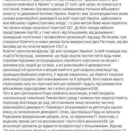
охорони революції в Україні” у складі 27 осіб. Цей орган, як значиться в
постанові, повинен був вирішувати найважливіші питання військового
захисту та державної безпеки України. Комітет мав “розпоряджатися всіма
силами революційної демократії на всій території України, здійснювати
всю військову і адміністративну владу”, і з цією метою йому мали підлягати
“всі органи влади означеної території”167. До його складу увійшли
представники партій, у тому числі і від більшовиків, від державних і
громадсько-політичних і професійних організацій і від рад. Як бачимо, при
створенні Комітету в нових умовах була використана ідея Петлюри, яку він
висував ще на початку вересня 1917 р.
Комітет проголосив відозву “До всіх громадян України”, в якій сповіщав про
події в Петрограді, заявляючи, що буде рішуче протистояти будь-яким
спробам підтримки петроградського збройного повстання на місцях, і
закликав усіх людей до спокою, а всі революційні й демократичні
організації об’єднатися в місцеві комітети для охорони революції під
проводом Крайового комітету. У відозві говорилось, що Комітет охорони
революції поширює свої повноваження на 9 губерній, його накази мають
обов’язкову силу на території всіх цих губерній і будуть підтримуватися
військовими підрозділами, які є в його розпорядженні168.
Того ж дня Центральна Рада прийняла резолюцію, в якій засудила
насильницьке повалення Тимчасового уряду і заявила про недопустимість
переходу всієї влади до рад, які становили лише незначну частину
революційної демократії. Переворот розцінювався як диктатура одного
класу, як заперечення демократії. Отже, Центральна Рада не визнала
Раднарком федеральним урядом, хоча, за свідченням П. Христюка, у
жодному своєму акті не висловилася і проти його визнання169. Ця
резолюція призвела до відкритої конфронтації з більшовиками. Відозву
“До всіх громадян України” з засудженням петроградського перевороту 27