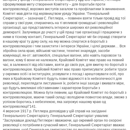
сформулював мету створення Комітету – для боротьби проти
контрреволюції, ворожих виступів загалом та профілактики їх виникнення.
Комітет мав діяти під керівництвом уряду України. “Генеральний
Секретаріат, – зазначав С. Петлюра, – повинен взяти тільки провід від тої
справи у свої руки, спираючись на ті впливові громадські і революційні
організації, що представляють інтереси широких кіл революційної
демократії. Залучивши до участі у цій праці такі організації і працюючи з
ними в тісному контакті, Генеральний Секретаріат міг би справді створити
в нашому краї ту дужу силу, на яку можна спертися в боротьбі з
контрреволюцією і тим захистити і інтереси України, і цілої держави… Вся
збройна сила краю, військові частини, технічні знаряддя, засоби
комунікації, як-от: автомобілі, спеціальні вагони, або навіть паровози та
вагони, кому б вони не належали, Крайовий Комітет має право на певний
час, в залежності від обставин, взяти до своїх рук, для вжитку по боротьбі з
контрреволюцією. Крайовий Комітет має право приписувати: робити труси
у окремих осіб і в інституціях, усовувати з посад і арештовувати осіб, про
яких в Крайовому Комітеті будуть повні відомості в їх небезпечності для
революції, переглядати листування їх, робити інші заходи і вживати міри,
що будуть викликані обставинами і характером боротьби з
контрреволюцією. Можна бути певним, що Крайовий Комітет по боротьбі з
контрреволюцією, маючи такий склад і володіючи повнотою влади, зможе з
успіхом боротись з небезпекою, яка загрожує нашому краю од
контрреволюції”141.
4 вересня 1917 р. Петлюра доповідав у цій справі на засіданні
Генерального Секретаріату. Генеральний Секретаріат ухвалив:
“Заслухавши доклад Петлюри і вважаючи, що окремий орган по охороні
революції є потрібним в сучасний мент, Генеральний Секретаріат вважає
можливим, щоб Генеральне секретарство по внутрішніх справах утворило