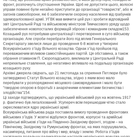
фронт, розпочнуть спустошення України. Щоб не допустити цього, волосні
управи повинні були негайно приступити до організації “товариств”, або ж
загонів самооборони, які б забезпечили охорону населення від грабунків
здеморалізованої армії. УГВК мав вивчити цей рух і зробити відповідний
звіт Центральній Раді та військовому міністрові Тимчасового уряду щодо
забезпечення новопосталих формацій зброєю і командним складом153.
Козацький рух потребував централізації і перетворення в суто військову
організацію. Але спроби перебрати його під вплив Генерального
Секретаріату звелися лише до проведення 6-8 жовтня у Чигирині
Всеукраїнського з’їзду Вільного козацтва. Однак з’їзд пройшов під
переважаючим впливом самостійницьких партій. Ця обставина, а також
обрання отаманом П. Скоропадського, викликали у Центральній Раді
неприхильне ставлення, що негативно впливало на подальшу організацію
козацького руху.
Архівні джерела свідчать, що 21 листопада за сприяння Петлюри було
затверджено Статут Вільного козацтва, згідно з яким воно мало
перебувати у розпорядженні місцевого самоврядування і мало бути
“твердою опорою в боротьбі з анархічними елементами безчинства і
злодійства”154.
Ці заходи підтверджують, що український військовий рух на жовтень 1917
р. фактично був легалізований. Усупереч всім перешкодам чітко стало
окреслюватися ядро української армії.
Всеукраїнська військова рада поставила вимогу проведення фронтових
військових з’їздів. У жовтні відбулися фронтові, корпусні та армійські
українські військові з’їзди на Південно-Західному фронті, згодом – на
Північному, Західному та Румунському фронтах, на яких порушувались,
насамперед, питання про війну і мир, владу і землю. Робота з’їздів
засвідчила подальшу радикалізацію настроїв українського вояцтва щодо