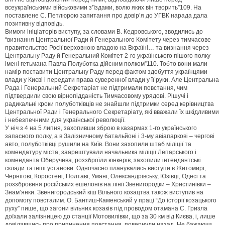
всеукраїнськими військовими з’їздами, волю яких він творить”109. На
поставлене С. Петлюрою запитання про довір’я до УГВК нарада дала
позитивну відповідь.
Вимоги ініціаторів виступу, за словами В. Кедровського, зводились до
“визнання Центральної Ради й Генерального Комітету через тимчасове
правительство Росії верховною владою на Вкраїні… та визнання через
Центральну Раду й Генеральний Комітет 2-го українського пішого полку
імені гетьмана Павла Полуботка дійсним полком”110. Тобто вони мали
намір поставити Центральну Раду перед фактом здобуття українцями
влади у Києві і передати права суверенної влади у її руки. Але Центральна
Рада і Генеральний Секретаріат не підтримали повстання, чим
підтвердили свою вірнопідданість Тимчасовому урядові. Рішучі і
радикальні кроки полуботківців не знайшли підтримки серед керівництва
Центральної Ради і Генерального Секретаріату, які вважали їх шкідливими
і небезпечними для української революції.
У ніч з 4 на 5 липня, захопивши зброю в казармах 1-го українського
запасного полку, а в Залізничному батальйоні і 3-му авіапаркові – чергові
авто, полуботківці рушили на Київ. Вони захопили штаб міліції та
комендатуру міста, заарештували начальника міліції Лепарського і
коменданта Оберучева, роззброїли юнкерів, захопили інтендантські
склади та інші установи. Одночасно планувались виступи в Житомирі,
Чернігові, Коростені, Полтаві, Умані, Олександрівську, Юзівці, Одесі та
роззброєння російських ешелонів на лінії Звенигородки – Христинівки –
Знам’янки. Звенигородський кіш Вільного козацтва також виступив на
допомогу повсталим. О. Бантиш-Каменський у праці “До історії козацького
руху” пише, що загони вільних козаків під проводом отамана С. Гризла
доїхали залізницею до станції Мотовилівки, що за 30 км від Києва, і, лише
довідавшись про припинення повстання, повернули назад. Не бажаючи