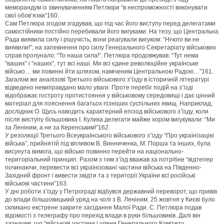
меморандум із звинуваченням Петлюри “в неспроможності виконувати
свої обов’язки”160.
Сам Петлюра згодом згадував, що під час його виступу перед делегатами
самостійники постійно перебивали його вигуками. На тезу, що Центральна
Рада виявила силу і рішучість, вони реагували вигуком: “Нічого ви не
виявили!”; на запевнення про силу Генерального Секретаріату військових
справ пролунало: “То наша сила!”. Петлюра продовжував: “Тут нема
“ваших” і “наших”, тут всі наші. Ми всі єдине революційне українське
військо… ми повинні йти шляхом, наміченим Центральною Радою…”161.
Загалом же аналізові Третього військового з’їзду в історичній літературі
відведено невиправдано мало уваги. Проте перебіг подій на з’їзді
відображає гостроту протистояння у військовому середовищі і дає цінний
матеріал для пояснення багатьох пізніших суспільних явищ. Наприклад,
дослідник О. Щусь наводить характерний епізод військового з’їзду, коли
після виступу більшовика І. Кулика делегати майже хором вигукували: “Ми
за Леніним, а не за Керенським!”162.
У резолюції Третього Всеукраїнського військового з’їзду “Про українізацію
війська”, прийнятій під впливом В. Винниченка, М. Порша та інших, була
висунута вимога, що військо повинно перейти на національно-
територіальний принцип. Разом з тим з’їзд вважав за потрібне “відтепер
починаючи, перевести всі українізовані частини війська на Південно-
Західний фронт і вивести звідти та з території України всі російські
військові частини”163.
У дні роботи з’їзду у Петрограді відбувся державний переворот, що привів
до влади більшовицький уряд на чолі з В. Леніним. 25 жовтня у Києві було
скликано екстрене закрите засідання Малої Ради. С. Петлюра подав
відомості з телеграфу про перехід влади в руки більшовиків. Далі він
зазначив, що “військові частини і члени Генерального Комітету