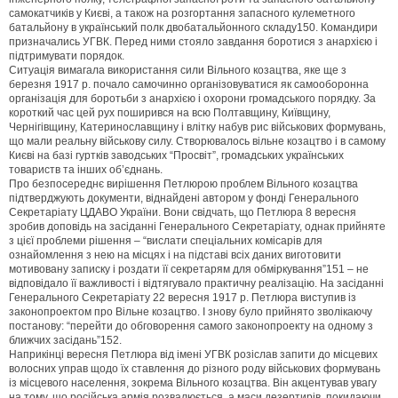
самокатчиків у Києві, а також на розгортання запасного кулеметного
батальйону в український полк двобатальйонного складу150. Командири
призначались УГВК. Перед ними стояло завдання боротися з анархією і
підтримувати порядок.
Ситуація вимагала використання сили Вільного козацтва, яке ще з
березня 1917 р. почало самочинно організовуватися як самооборонна
організація для боротьби з анархією і охорони громадського порядку. За
короткий час цей рух поширився на всю Полтавщину, Київщину,
Чернігівщину, Катеринославщину і влітку набув рис військових формувань,
що мали реальну військову силу. Створювалось вільне козацтво і в самому
Києві на базі гуртків заводських “Просвіт”, громадських українських
товариств та інших об’єднань.
Про безпосереднє вирішення Петлюрою проблем Вільного козацтва
підтверджують документи, віднайдені автором у фонді Генерального
Секретаріату ЦДАВО України. Вони свідчать, що Петлюра 8 вересня
зробив доповідь на засіданні Генерального Секретаріату, однак прийняте
з цієї проблеми рішення – “вислати спеціальних комісарів для
ознайомлення з нею на місцях і на підставі всіх даних виготовити
мотивовану записку і роздати її секретарям для обміркування”151 – не
відповідало її важливості і відтягувало практичну реалізацію. На засіданні
Генерального Секретаріату 22 вересня 1917 р. Петлюра виступив із
законопроектом про Вільне козацтво. І знову було прийнято зволікаючу
постанову: “перейти до обговорення самого законопроекту на одному з
ближчих засідань”152.
Наприкінці вересня Петлюра від імені УГВК розіслав запити до місцевих
волосних управ щодо їх ставлення до різного роду військових формувань
із місцевого населення, зокрема Вільного козацтва. Він акцентував увагу
на тому, що російська армія розвалюється, а маси дезертирів, покидаючи