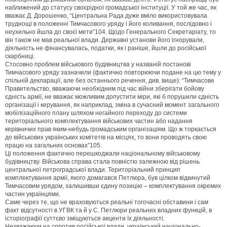
наближений до статусу своєрідної громадської інституції. У той же час, як
вважає Д. Дорошенко, “Центральна Рада дуже вміло використовувала
труднощі в положенні Тимчасового уряду і його коливання, послідовно і
неухильно йшла до своєї мети”104. Щодо Генерального Секретаріату, то
він також не мав реальної влади. Державні установи його ігнорували,
діяльність не фінансувалась, податки, як і раніше, йшли до російської
скарбниці.
Стосовно проблем військового будівництва у названій постанові
Тимчасового уряду зазначили (фактично повторюючи подане на цю тему у
спільній декларації, але без останнього речення, див. вище): “Тимчасове
Правительство, вважаючи необхідним під час війни зберігати бойову
єдність армії, не вважає можливим допустити міри, які б порушили єдність
організації і керування, як наприклад, зміна в сучасний момент загального
мобілізаційного плану шляхом негайного переходу до системи
територіального комплектування військових частин або надання
керівничих прав яким-небудь громадським організаціям. Що ж торкається
до військових українських комітетів на місцях, то вони проводять свою
працю на загальних основах”105.
Ці положення фактично перешкоджали національному військовому
будівництву. Військова справа стала повністю залежною від рішень
центральної петроградської влади. Територіальний принцип
комплектування армії, якого домагався Петлюра, був цілком відкинутий
Тимчасовим урядом, залишивши єдину позицію – комплектування окремих
частин українцями.
Саме через те, що не враховуються реальні тогочасні обставини і сам
факт відсутності в УГВК та й у С. Петлюри реальних владних функцій, в
історіографії суттєво зміщуються акценти їх діяльності.
Незважаючи на спротив російської влади, український національно-