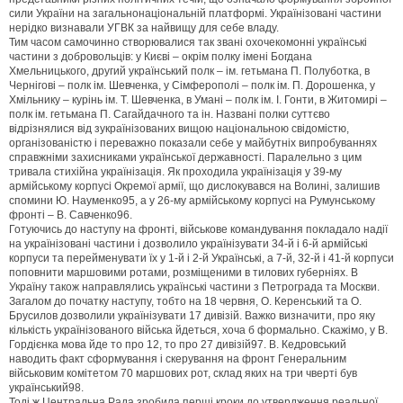
сили України на загальнонаціональній платформі. Українізовані частини
нерідко визнавали УГВК за найвищу для себе владу.
Тим часом самочинно створювалися так звані охочекомонні українські
частини з добровольців: у Києві – окрім полку імені Богдана
Хмельницького, другий український полк – ім. гетьмана П. Полуботка, в
Чернігові – полк ім. Шевченка, у Сімферополі – полк ім. П. Дорошенка, у
Хмільнику – курінь ім. Т. Шевченка, в Умані – полк ім. І. Гонти, в Житомирі –
полк ім. гетьмана П. Сагайдачного та ін. Названі полки суттєво
відрізнялися від зукраїнізованих вищою національною свідомістю,
організованістю і переважно показали себе у майбутніх випробуваннях
справжніми захисниками української державності. Паралельно з цим
тривала стихійна українізація. Як проходила українізація у 39-му
армійському корпусі Окремої армії, що дислокувався на Волині, залишив
спомини Ю. Науменко95, а у 26-му армійському корпусі на Румунському
фронті – В. Савченко96.
Готуючись до наступу на фронті, військове командування покладало надії
на українізовані частини і дозволило українізувати 34-й і 6-й армійські
корпуси та перейменувати їх у 1-й і 2-й Українські, а 7-й, 32-й і 41-й корпуси
поповнити маршовими ротами, розміщеними в тилових губерніях. В
Україну також направлялись українські частини з Петрограда та Москви.
Загалом до початку наступу, тобто на 18 червня, О. Керенський та О.
Брусилов дозволили українізувати 17 дивізій. Важко визначити, про яку
кількість українізованого війська йдеться, хоча б формально. Скажімо, у В.
Гордієнка мова йде то про 12, то про 27 дивізій97. В. Кедровський
наводить факт сформування і скерування на фронт Генеральним
військовим комітетом 70 маршових рот, склад яких на три чверті був
український98.
Тоді ж Центральна Рада зробила перші кроки до утвердження реальної