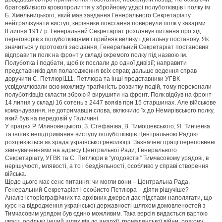
братовбивчого кровопролиття у збройному ударі полуботківців і полку ім.
Б. Хмельницького, який мав завдання Генерального Секретаріату
нейтралізувати виступ, керівники повстання повернули полк у казарми.
8 липня 1917 р. Генеральний Секретаріат розглянув питання про хід
переговорів з полуботківцями і прийняв велику і детальну постанову. Як
значиться у протоколі засідання, Генеральний Секретаріат постановив:
відправити полк на фронт у складі окремого полку під назвою ім.
Полуботка і подбати, щоб їх послали до одної дивізії; направити
представників для полагодження всіх справ; дальше ведення справ
доручити С. Петлюрі111. Петлюра та інші представники УГВК
усвідомлювали всю можливу трагічність розвитку подій, тому переконали
полуботківців скласти зброю й вирушити на фронт. Полк відбув на фронт
14 липня у складі 16 сотень з 2447 вояків при 15 старшинах. Але військове
командування, не дотримавши слова, включило їх до Немирівського полку,
який був на передовій у Галичині.
У працях Р. Млиновецького, З. Стефаніва, В. Тимошевського, Я. Тинченка
та інших непідтримання виступу полуботківців Центральною Радою
розцінюється як зрада української революції. Зазначені праці переповнені
звинуваченнями на адресу Центральної Ради, Генерального
Секретаріату, УГВК та С. Петлюри в “угодовстві” Тимчасовому урядові, в
нерішучості, млявості, а то і бездіяльності, особливо у справі створення
війська.
Щодо цього має сенс питання: чи могли вони – Центральна Рада,
Генеральний Секретаріат і особисто Петлюра – діяти рішучіше?
Аналіз історіографічних та архівних джерел дає підстави наполягати, що
курс на відродження української державності шляхом домовленостей з
Тимчасовим урядом був єдино можливим. Така версія видається вартою
уваги, оскільки інший шлях вів до анархії, громадянської війни, розгону