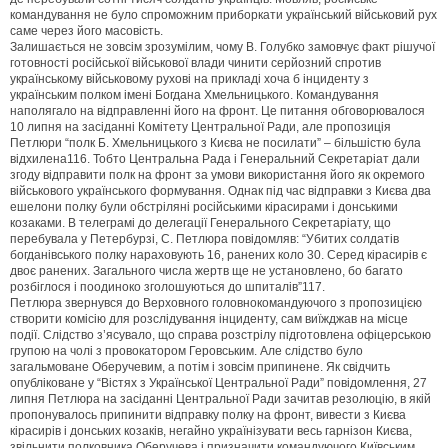
командування не було спроможним приборкати український військовий рух
саме через його масовість.
Залишається не зовсім зрозумілим, чому В. Голубко замовчує факт рішучої
готовності російської військової влади чинити серйозний спротив
українському військовому рухові на прикладі хоча б інциденту з
українським полком імені Богдана Хмельницького. Командування
наполягало на відправленні його на фронт. Це питання обговорювалося
10 липня на засіданні Комітету Центральної Ради, але пропозиція
Петлюри “полк Б. Хмельницького з Києва не посилати” – більшістю була
відхилена116. Тобто Центральна Рада і Генеральний Секретаріат дали
згоду відправити полк на фронт за умови використання його як окремого
військового українського формування. Однак під час відправки з Києва два
ешелони полку були обстріляні російськими кірасирами і донськими
козаками. В телеграмі до делегації Генерального Секретаріату, що
перебувала у Петербурзі, С. Петлюра повідомляв: “Убитих солдатів
богданівського полку нараховують 16, ранених коло 30. Серед кірасирів є
двоє ранених. Загального числа жертв ще не установлено, бо багато
розбіглося і поодиноко зголошуються до шпиталів”117.
Петлюра звернувся до Верховного головнокомандуючого з пропозицією
створити комісію для розслідування інциденту, сам виїжджав на місце
події. Слідство з’ясувало, що справа розстрілу підготовлена офіцерською
групою на чолі з провокатором Геровським. Але слідство було
загальмоване Оберучевим, а потім і зовсім припинене. Як свідчить
опубліковане у “Вістях з Української Центральної Ради” повідомлення, 27
липня Петлюра на засіданні Центральної Ради зачитав резолюцію, в якій
пропонувалось припинити відправку полку на фронт, вивести з Києва
кірасирів і донських козаків, негайно українізувати весь гарнізон Києва,
звільнити полковника Оберучева і призначити командуючого Київським