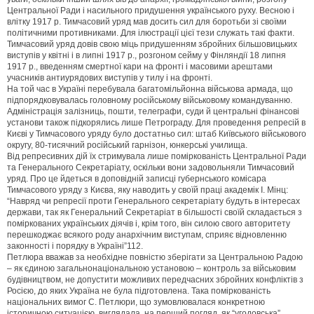
Центральної Ради і насильного придушення українського руху. Весною і
влітку 1917 р. Тимчасовий уряд мав досить сил для боротьби зі своїми
політичними противниками. Для ілюстрації цієї тези служать такі факти.
Тимчасовий уряд довів свою міць придушенням збройних більшовицьких
виступів у квітні і в липні 1917 р., розгоном сейму у Фінляндії 18 липня
1917 р., введенням смертної кари на фронті і масовими арештами
учасників антиурядових виступів у тилу і на фронті.
На той час в Україні перебувала багатомільйонна військова армада, що
підпорядковувалась головному російському військовому командуванню.
Адміністрація залізниць, пошти, телеграфи, суди й центральні фінансові
установи також підкорялись лише Петрограду. Для проведення репресій в
Києві у Тимчасового уряду було достатньо сил: штаб Київського військового
округу, 80-тисячний російський гарнізон, юнкерські училища.
Від репресивних дій їх стримувала лише поміркованість Центральної Ради
та Генерального Секретаріату, оскільки вони задовольняли Тимчасовий
уряд. Про це йдеться в доповідній записці губернського комісара
Тимчасового уряду з Києва, яку наводить у своїй праці академік І. Мінц:
“Навряд чи репресії проти Генерального секретаріату будуть в інтересах
держави, так як Генеральний Секретаріат в більшості своїй складається з
поміркованих українських діячів і, крім того, він силою свого авторитету
перешкоджає всякого роду анархічним виступам, сприяє відновленню
законності і порядку в Україні”112.
Петлюра вважав за необхідне повністю зберігати за Центральною Радою
– як єдиною загальнонаціональною установою – контроль за військовим
будівництвом, не допустити можливих передчасних збройних конфліктів з
Росією, до яких Україна не була підготовлена. Така поміркованість
національних вимог С. Петлюри, що зумовлювалася конкретною
історичною ситуацією, виглядала, на перший погляд, як “угодовська”