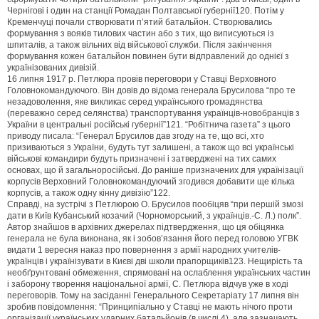
Чернігові і один на станції Ромадан Полтавської губернії120. Потім у
Кременчуці почали створювати п’ятий батальйон. Створювались
формування з вояків тилових частин або з тих, що виписуються із
шпиталів, а також вільних від військової служби. Після закінчення
формування кожен батальйон повинен бути відправлений до однієї з
українізованих дивізій.
16 липня 1917 р. Петлюра провів переговори у Ставці Верховного
Головнокомандуючого. Він довів до відома генерала Брусилова “про те
незадоволення, яке викликає серед українського громадянства
(переважно серед селянства) транспортування українців-новобранців з
України в центральні російські губернії”121. “Робітнича газета” з цього
приводу писала: “Генерал Брусилов дав згоду на те, що всі, хто
призиваються з України, будуть тут залишені, а також що всі українські
військові командири будуть призначені і затверджені на тих самих
основах, що й загальноросійські. До раніше призначених для українізації
корпусів Верховний Головнокомандуючий згодився добавити ще кілька
корпусів, а також одну кінну дивізію”122.
Справді, на зустрічі з Петлюрою О. Брусилов пообіцяв “при першій змозі
дати в Київ Кубанський козачий (Чорноморський, з українців.-С. Л.) полк”.
Автор знайшов в архівних джерелах підтвердження, що ця обіцянка
генерала не була виконана, як і зобов’язання його перед головою УГВК
видати 1 вересня наказ про повернення з армії народних учителів-
українців і українізувати в Києві дві школи прапорщиків123. Нещирість та
необґрунтовані обмеження, спрямовані на ослаблення українських частин
і заборону творення національної армії, С. Петлюра відчув уже в ході
переговорів. Тому на засіданні Генерального Секретаріату 17 липня він
зробив повідомлення: “Принципіально у Ставці не мають нічого проти
організації українських ударних батальйонів (в числі 4), але зазначають,