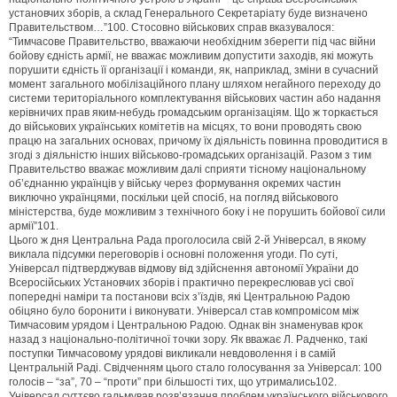
установчих зборів, а склад Генерального Секретаріату буде визначено
Правительством…”100. Стосовно військових справ вказувалося:
“Тимчасове Правительство, вважаючи необхідним зберегти під час війни
бойову єдність армії, не вважає можливим допустити заходів, які можуть
порушити єдність її організації і команди, як, наприклад, зміни в сучасний
момент загального мобілізаційного плану шляхом негайного переходу до
системи територіального комплектування військових частин або надання
керівничих прав яким-небудь громадським організаціям. Що ж торкається
до військових українських комітетів на місцях, то вони проводять свою
працю на загальних основах, причому їх діяльність повинна проводитися в
згоді з діяльністю інших військово-громадських організацій. Разом з тим
Правительство вважає можливим далі сприяти тісному національному
об’єднанню українців у війську через формування окремих частин
виключно українцями, поскільки цей спосіб, на погляд військового
міністерства, буде можливим з технічного боку і не порушить бойової сили
армії”101.
Цього ж дня Центральна Рада проголосила свій 2-й Універсал, в якому
виклала підсумки переговорів і основні положення угоди. По суті,
Універсал підтверджував відмову від здійснення автономії України до
Всеросійських Установчих зборів і практично перекреслював усі свої
попередні наміри та постанови всіх з’їздів, які Центральною Радою
обіцяно було боронити і виконувати. Універсал став компромісом між
Тимчасовим урядом і Центральною Радою. Однак він знаменував крок
назад з національно-політичної точки зору. Як вважає Л. Радченко, такі
поступки Тимчасовому урядові викликали невдоволення і в самій
Центральній Раді. Свідченням цього стало голосування за Універсал: 100
голосів – “за”, 70 – “проти” при більшості тих, що утримались102.
Універсал суттєво гальмував розв’язання проблем українського військового