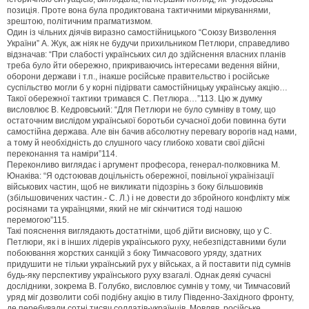
позиція. Проте вона була продиктована тактичними міркуваннями,
зрештою, політичним прагматизмом.
Один із чільних діячів виразно самостійницького “Союзу Визволення
України” А. Жук, аж ніяк не будучи прихильником Петлюри, справедливо
відзначав: “При слабості українських сил до здійснення власних планів
треба було йти обережно, прикриваючись інтересами ведення війни,
оборони держави і т.п., інакше російське правительство і російське
суспільство могли б у корні підірвати самостійницьку українську акцію…
Такої обережної тактики тримався С. Петлюра…”113. Цю ж думку
висловлює В. Кедровський: “Для Петлюри не було сумніву в тому, що
остаточним вислідом української боротьби сучасної доби повинна бути
самостійна держава. Але він бачив абсолютну перевагу ворогів над нами,
а тому й необхідність до слушного часу глибоко ховати свої дійсні
переконання та наміри”114.
Переконливо виглядає і аргумент професора, генерал-полковника М.
Юнаківа: “Я одстоював доцільність обережної, повільної українізації
військових частин, щоб не викликати підозрінь з боку більшовиків
(збільшовичених частин.- С. Л.) і не довести до збройного конфлікту між
росіянами та українцями, який не міг скінчитися тоді нашою
перемогою”115.
Такі пояснення виглядають достатніми, щоб дійти висновку, що у С.
Петлюри, як і в інших лідерів українського руху, небезпідставними були
побоювання жорстких санкцій з боку Тимчасового уряду, здатних
придушити не тільки український рух у військах, а й поставити під сумнів
будь-яку перспективу українського руху взагалі. Однак деякі сучасні
дослідники, зокрема В. Голубко, висловлює сумнів у тому, чи Тимчасовий
уряд міг дозволити собі подібну акцію в тилу Південно-Західного фронту,
де перебували сотні тисяч солдатів-українців. Мовляв, російське