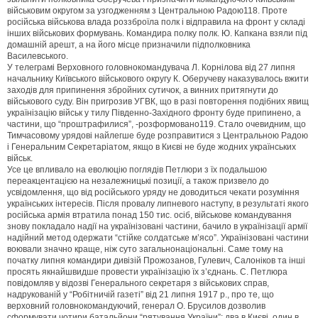
військовим округом за узгодженням з Центральною Радою118. Проте
російська військова влада роззброїла полк і відправила на фронт у складі
інших військових формувань. Командира полку полк. Ю. Капкана взяли під
домашній арешт, а на його місце призначили підполковника
Василевського.
У телеграмі Верховного головнокомандувача Л. Корнілова від 27 липня
начальнику Київського військового округу К. Оберучеву наказувалось вжити
заходів для припинення збройних сутичок, а винних притягнути до
військового суду. Він пригрозив УГВК, що в разі повторення подібних явищ
українізацію військ у тилу Південно-Західного фронту буде припинено, а
частини, що “проштрафилися”, -розформовано119. Стало очевидним, що
Тимчасовому урядові найлегше буде розправитися з Центральною Радою
і Генеральним Секретаріатом, якщо в Києві не буде жодних українських
військ.
Усе це впливало на еволюцію поглядів Петлюри з їх подальшою
переакцентацією на незалежницькі позиції, а також призвело до
усвідомлення, що від російського уряду не доводиться чекати розуміння
українських інтересів. Після провалу липневого наступу, в результаті якого
російська армія втратила понад 150 тис. осіб, військове командування
знову покладало надії на українізовані частини, бачило в українізації армії
надійний метод одержати “стійке солдатське м’ясо”. Українізовані частини
воювали значно краще, ніж суто загальнонаціональні. Саме тому на
початку липня командири дивізій Прожозанов, Гулевич, Салоніков та інші
просять якнайшвидше провести українізацію їх з’єднань. С. Петлюра
повідомляв у відозві Генерального секретаря з військових справ,
надрукованій у “Робітничій газеті” від 21 липня 1917 р., про те, що
верховний головнокомандуючий, генерал О. Брусилов дозволив
сформувати чотири батальйони “рятування України”: два в Києві, один в