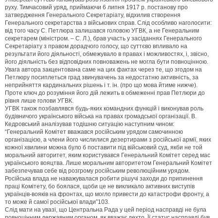
руху. Тимчасовий уряд, приймаючи 6 липня 1917 р. постанову про
затвердження Генерального Секретаріату, відхилив створення
Генерального секретарства з військових справ. Слід особливо наголосити:
від того часу С. Петлюра залишався головою УГВК, а не Генеральним
секретарем (міністром. – С. Л.), брав участь у засіданнях Генерального
Секретаріату з правом дорадчого голосу, що суттєво впливало на
результати його діяльності, обмежувало в правах і можливостях, і, звісно,
його діяльність без відповідних повноважень не могла бути повноцінною.
Увага автора закцентована саме на цих фактах через те, що згодом на
Петлюру посиплеться град звинувачень за недостатню активність, за
неприйняття кардинальних рішень і т. ін. (про що мова йтиме нижче).
Проте ключ до розуміння його дій лежить в обмеженні прав Петлюри до
рівня лише голови УГВК.
УГВК також позбавлявся будь-яких командних функцій і виконував роль
будівничого українського війська на правах громадської організації. В.
Кедровський аналізував тодішню ситуацію наступним чином:
“Генеральний Комітет вважався російським урядом самочинною
організацією, а члени його числилися дезертирами з російської армії, яких
кожної хвилини можна було б поставити під військовий суд, якби не той
моральний авторитет, яким користувався Генеральний Комітет серед мас
українського вояцтва. Лише моральним авторитетом Генеральний Комітет
забезпечував себе від розгрому російським революційним урядом.
Російська влада не наважувалася робити рішучі заходи до припинення
праці Комітету, бо боялася, щоби це не викликало активних виступів
українців-вояків на фронтах, що могло привести до катастрофи фронту, а
то може й самої російської влади”103.
Слід мати на увазі, що Центральна Рада у цей період насправді не була
повноцінним державним органом, як вважає дехто. Її статус насправді був