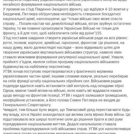
негайного формування національного війська.
У промові на з’їзді Південно-Західного фронту, що відбувся 4-10 жовтня у
Бердичеві, Петлюра обґрунтував необхідність створення боєздатної
національної армії, наголошуючи, що “тільки військо своє може спасти
справу… Позаяк настав час демобілізації війська, котре зруйнує остаточно
Україну, то ми повинні організувати Українське Військо не тільки для
фронту, а й для того, щоб забезпечити себе від руїни”155.
З’їзд поставив завдання створити українські військові ради на всіх рівнях:
ротні, полкові, корпусні, армійські, гарнізонні, фронтові. Це рішення, на
нашу думку, мало далекоглядні наслідки – воно відкривало шлях для
творення українських вертикальних військових структур, навколо яких
ставало можливим формування регулярної національної армії. Ухвали,
прийняті з’їздом, являли собою програму національного військового
будівництва на найближчу перспективу.
УГВК почав поступово перетворюватися у фактичного керівника
українізованих частин армії, іншими словами кажучи, реально перебирав
на себе функції штабу національних збройних сил. Військовим радам
подекуди вдалося навіть встановити свій контроль над складами зброї.
Однак, маючи такий вплив на військо, коли навіть міг віддавати накази
щодо виходу на фронтові позиції, УГВК і надалі залишався громадською,
неофіційною установою, а його голова Симон Петлюра не входив до
Генерального Секретаріату.
Чимдалі, тим більше було видно, що Тимчасовий уряд перестав мати будь-
яку владу, хоч в Україні знаходилася ще велика сила вірних йому військ. Це
підштовхувало все ширші політичні сили до рішення брати в свої руки
порядкування національним життям. Дедалі нагальнішою ставала
проблема підпорядкування собі військових справ. УГВК усе наполегливіше
домагався права на виняткове керування українськими частинами.