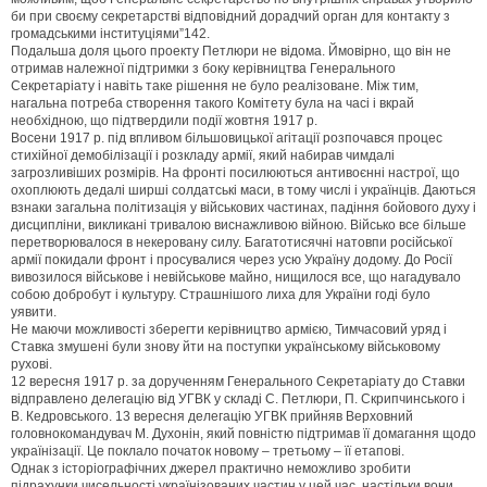
би при своєму секретарстві відповідний дорадчий орган для контакту з
громадськими інституціями”142.
Подальша доля цього проекту Петлюри не відома. Ймовірно, що він не
отримав належної підтримки з боку керівництва Генерального
Секретаріату і навіть таке рішення не було реалізоване. Між тим,
нагальна потреба створення такого Комітету була на часі і вкрай
необхідною, що підтвердили події жовтня 1917 р.
Восени 1917 р. під впливом більшовицької агітації розпочався процес
стихійної демобілізації і розкладу армії, який набирав чимдалі
загрозливіших розмірів. На фронті посилюються антивоєнні настрої, що
охоплюють дедалі ширші солдатські маси, в тому числі і українців. Даються
взнаки загальна політизація у військових частинах, падіння бойового духу і
дисципліни, викликані тривалою виснажливою війною. Військо все більше
перетворювалося в некеровану силу. Багатотисячні натовпи російської
армії покидали фронт і просувалися через усю Україну додому. До Росії
вивозилося військове і невійськове майно, нищилося все, що нагадувало
собою добробут і культуру. Страшнішого лиха для України годі було
уявити.
Не маючи можливості зберегти керівництво армією, Тимчасовий уряд і
Ставка змушені були знову йти на поступки українському військовому
рухові.
12 вересня 1917 р. за дорученням Генерального Секретаріату до Ставки
відправлено делегацію від УГВК у складі С. Петлюри, П. Скрипчинського і
В. Кедровського. 13 вересня делегацію УГВК прийняв Верховний
головнокомандувач М. Духонін, який повністю підтримав її домагання щодо
українізації. Це поклало початок новому – третьому – її етапові.
Однак з історіографічних джерел практично неможливо зробити
підрахунки чисельності українізованих частин у цей час, настільки вони