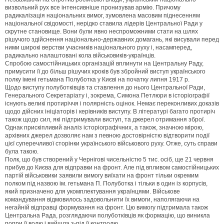
визвольний рух все інтенсивніше пронизував армію. Причому
радикалізація національних вимог, зумовлена масовим піднесенням
національної свідомості, нерідко ставила лідерів Центральної Ради у
скрутне становище. Вони були явно неспроможними стати на шлях
рішучого здійснення національно-державних домагань, які висували перед
ними широкі верстви учасників національного руху і, насамперед,
радикально налаштовані кола військовиків-українців.
Спробою самостійницьких організацій вплинути на Центральну Раду,
примусити її до більш рішучих кроків був збройний виступ українського
полку імені гетьмана Полуботка у Києві на початку липня 1917 р.
Щодо виступу полуботківців та ставлення до нього Центральної Ради,
Генерального Секретаріату і, зокрема, Симона Петлюри в історіографії
існують великі протиріччя і полярність оцінок. Немає переконливих доказів
щодо дійсних ініціаторів і керівників виступу. В літературі багато протиріч
також щодо сил, які підтримували виступ, та джерел отримання зброї.
Однак прискіпливий аналіз історіографічних, а також, значною мірою,
архівних джерел дозволяє нам з певною достовірністю відтворити події
цієї суперечливої сторінки українського військового руху. Отже, суть справи
була такою.
Полк, що був створений у Чернігові чисельністю 5 тис. осіб, ще 21 червня
прибув до Києва для відправки на фронт. Але під впливом самостійницьких
партій військовики заявили вимогу виїхати на фронт тільки окремим
полком під назвою ім. гетьмана П. Полуботка і тільки в один із корпусів,
який призначено для укомплектування українцями. Військове
командування відмовилось задовольнити їх вимоги, наполягаючи на
негайній відправці формування на фронт. Цю вимогу підтримала також
Центральна Рада, розглядаючи полуботківців як формацію, що виникла
попри її волю і вийшла з-під її контролю.