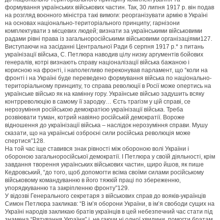
формування українських військових частин. Так, 30 липня 1917 р. він подав
на розгляд воєнного міністра такі вимоги: реорганізувати армію в Україні
на основах національно-територіального принципу; гарнізони
комплектувати з місцевих людей; визнати за українськими військовими
радами рівні права із загальноросійськими військовими організаціями127.
Виступаючи на засіданні Центральної Ради 6 серпня 1917 р.* з питань
українізації війська, С. Петлюра наводив цілу низку аргументів бойових
генералів, котрі визнають справу націоналізації війська бажаною і
корисною на фронті, і наполегливо переконував парламент, що “коли на
фронті і на Україні буде переведено формування війська по національно-
територіальному принципу, то справа революції в Росії може опертись на
українське військо як на камінну гору. Українське військо задушить всяку
контрреволюцію в самому її зародку… Єсть трагізм у цій справі, се
нерозуміння російською демократією українізації війська. Треба
розвіювати туман, котрий навіяно російській демократії. Вороже
відношення до українізації війська – наслідок нерозуміння справи. Мушу
сказати, що на українські озброєні сили російська революція може
спертися”128.
На той час іще ставився знак рівності між обороною волі України і
обороною загальноросійської демократії. І Петлюра у своїй діяльності, крім
завдання творення українських військових частин, щиро йшов, як пише
Кедровський, “до того, щоб допомогти всіма своїми силами російському
військовому командуванню в його тяжкій праці по збереженню,
упорядкуванню та закріпленню фронту”129.
У відозві Генерального секретаря з військових справ до вояків-українців
Симон Петлюра закликав: “В ім’я оборони України, в ім’я свободи сущих на
Україні народів закликаю братів українців в цей небезпечний час стати під
знамена “Рятування України” і, не гаючи ні одної хвилини, помогти братам