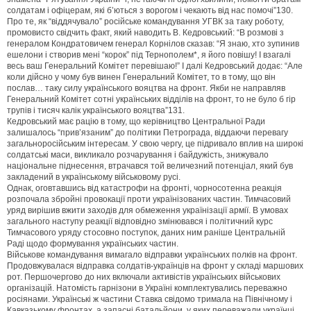
солдатам і офіцерам, які б’ються з ворогом і чекають від нас помочі”130.
Про те, як “віддячувало” російське командування УГВК за таку роботу,
промовисто свідчить факт, який наводить В. Кедровський: “В розмові з
генералом Кондратовичем генерал Корнілов сказав: “Я знаю, хто зупинив
ешелони і створив мені “корок” під Тернополем*, я його повішу! І взагалі
весь ваш Генеральний Комітет перевішаю!” І далі Кедровський додає: “Але
коли дійсно у чому був винен Генеральний Комітет, то в тому, що він
послав… таку силу українського вояцтва на фронт. Якби не направляв
Генеральний Комітет сотні українських відділів на фронт, то не було б гір
трупів і тисяч калік українського вояцтва”131.
Кедровський має рацію в тому, що керівництво Центральної Ради
залишалось “прив’язаним” до політики Петрограда, віддаючи перевагу
загальноросійським інтересам. У свою чергу, це підривало вплив на широкі
солдатські маси, викликало розчарування і байдужість, знижувало
національне піднесення, втрачався той величезний потенціал, який був
закладений в українському військовому русі.
Однак, оговтавшись від катастрофи на фронті, чорносотенна реакція
розпочала збройні провокації проти українізованих частин. Тимчасовий
уряд вирішив вжити заходів для обмеження українізації армії. В умовах
загального наступу реакції відповідно змінювався і політичний курс
Тимчасового уряду стосовно поступок, даних ним раніше Центральній
Раді щодо формування українських частин.
Військове командування вимагало відправки українських полків на фронт.
Продовжувалася відправка солдатів-українців на фронт у складі маршових
рот. Першочергово до них включали активістів українських військових
організацій. Натомість гарнізони в Україні комплектувались переважно
росіянами. Українські ж частини Ставка свідомо тримала на Північному і
Кавказькому фронтах, а запасні батальйони, у яких переважали українці,