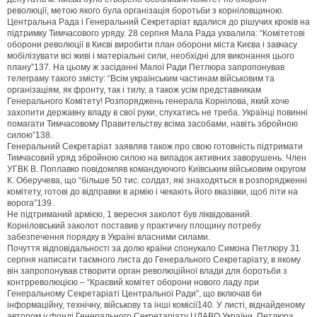
революції, метою якого була організація боротьби з корніловщиною.
Центральна Рада і Генеральний Секретаріат вдалися до рішучих кроків на
підтримку Тимчасового уряду. 28 серпня Мала Рада ухвалила: “Комітетові
оборони революції в Києві виробити план оборони міста Києва і завчасу
мобілізувати всі живі і матеріальні сили, необхідні для виконання цього
плану”137. На цьому ж засіданні Малої Ради Петлюра запропонував
телеграму такого змісту: “Всім українським частинам військовим та
організаціям, як фронту, так і тилу, а також усім представникам
Генерального Комітету! Розпоряджень генерала Корнілова, який хоче
захопити державну владу в свої руки, слухатись не треба. Українці повинні
помагати Тимчасовому Правительству всіма засобами, навіть збройною
силою”138.
Генеральний Секретаріат заявляв також про свою готовність підтримати
Тимчасовий уряд збройною силою на випадок активних заворушень. Член
УГВК В. Поплавко повідомляв командуючого Київським військовим округом
К. Оберучева, що “більше 50 тис. солдат, які знаходяться в розпорядженні
комітету, готові до відправки в армію і чекають його вказівки, щоб піти на
ворога”139.
Не підтриманий армією, 1 вересня заколот був ліквідований.
Корніловський заколот поставив у практичну площину потребу
забезпечення порядку в Україні власними силами.
Почуття відповідальності за долю країни спонукало Симона Петлюру 31
серпня написати таємного листа до Генерального Секретаріату, в якому
він запропонував створити орган революційної влади для боротьби з
контрреволюцією – “Краєвий комітет оборони нового ладу при
Генеральному Секретаріаті Центральної Ради”, що включав би
інформаційну, технічну, військову та інші комісії140. У листі, віднайденому
автором у фонді Генерального Секретаріату ЦДАВО України, Петлюра