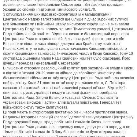
жовтня виніс також Генеральний Секретаріат. Він закликав громадян
України до спокою і підтримки Тимчасового уряду170.
З опублікуванням цих відозв конфронтація між більшовиками і
Центральною Радою загострилася ще більше під час збройних сутичок
між більшовиками і військами штабу військового округу, що не визнавали
Центральну Раду і залишались вірними Тимчасовому урядові, Центральна
Рада зайняла нейтралітет. Відмовою визнати більшовицький переворот
Центральна Рада створила новий, більшовицький, фронт проти себе.
Більшовики відмовилися підпорядковуватися Крайовому комітетові.
Рішень Комітету не виконували також начальник Київського військового
округу Квецинський та комісар Тимчасового уряду в Києві Кирієнко. Тому 10
листопада рішенням Малої Ради Крайовий комітет було скасовано. Його
функції перебрав Генеральний Секретаріат.
Більшовики створили революційний комітет для захоплення влади у Києві,
а відтак і в Україні. 28-29 жовтня дійшло до збройного конфлікту між
більшовиками і військами штабу округу. Центральна Рада зайняла позицію
нейтралітету. Коли 31 жовтня штаб округу залишив місто, С. Петлюра
наказав військам зайняти всі найважливіші урядові об’єкти. Відтак Київ
опинився в руках українців і владу в столиці фактично перебрала
Центральна Рада. Загони Вільного козацтва, Січових Стрільців та
українізовані військові частини зліквідували повстання. Генералітет
військового округу також капітулював.
Ці події мають в історіографії достатньо різні, часом протилежні оцінки.
Радянські історики з позицій класової демагогії звинувачували Центральну
Раду в узурпації влади, зраді робітників і солдатів Києва. Насправді
Центральна Рада домагалася переходу влади до рук усього народу, а не
тільки робітників і солдатів. З боку більшовиків не було жодних намірів
порозумітися з Центральною Радою чи українськими соціалістичними