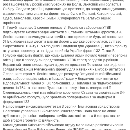
розташовувала у російських губерніях на Волзі, Закаспійській області, в
Сибіру. Солдати-українці вдавались до протестів, до опору командуванню,
відмовлялися виступати на фронт, як це було в Полтаві, Катеринославі,
Одесі, Миколаєві, Херсоні, Умані, Сімферополі та багатьох інших
гарнізонах.
П. Голуб пише, що 1 серпня генерал Л. Корнілов заборонив УГВК
підтримувати безпосередні контакти зі Ставкою і штабами фронтів, а А.
Денікін наказав командувачам армій також припинити будь-які зносини з
УГВК. Українізація десяти дивізій фронту, що вже розпочалася, суттєво
скоротилася. 104-ту і 153-тю дивізії, виділені для українізації, штаб фронту
готувався перекинути на віддалений від України фронт132. Також В.
Голубко наводить факти, що командування армій почало чинити перепони
агітації, що її проводили представники УГВК серед солдатів-українців.
Верховний головнокомандувач відхилив прохання Петлюри про виділення
солдатів-українців Румунському фронту для навчання на курсах агітаторів.
7 серпня генерал А. Денікін зажадав розпуску Всеукраїнської військової
ради, заборонив діяльність військової ради у Бердичеві, притягнув до
відповідальності члена УГВК полковника В. Поплавка за “підбурювання”
делегатів 754-го піхотного Тучинського полку. Навіть генералові П.
Скоропадському, який мав офіційне доручення Ставки на українізацію 34-
го армійського корпусу, було зроблено попередження за надмірне її
форсування133.
На противагу військовим комітетам 3 серпня Тимчасовий уряд створив
Політичне управління Військового Міністерства. Воно мало не лише
дублювати діяльність виборних армійських комітетів, а й контролювати,
щоб згодом згорнути їх діяльність.
Командування Київського військового округу мало намір розіслати членів
Всеукраїнської Ради Військових Депутатів (ВРВД) по тих частинах, де вони