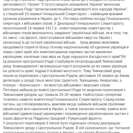
автономності. Проект “Статуту вищого управління України” визначав
Центральну Раду “органом революційної демократії всіх народів України”,
а створений 15 червня Генеральний Секретаріат – найвищим краєвим
органом управління в Україні, де С. Петлюра обійняв посаду Генерального
секретаря з військових справ. У Декларації Генерального Секретаріату,
проголошеній 16 червня 1917 р., новоствореному секретарству з
військових справ визначалось завдання “українізації війська, як в тилу, так,
по змозі, і на фронті, пристосування військових округ на Україні і
організації їх до потреб українізації війська… Уряд вважає можливим
продовжити сприяти більш тісному національному об’єднанню українців в
лавах самої армії або комплектуванню окремих частин виключно
українцями, наскільки така міра не буде нарушати боєздатності армії”99.
Ці рішення Центральної Ради стурбували петроградський Тимчасовий
уряд. Командування і великоруські партії розцінили це як замах українців
на цілісність армії, підрив її бойової могутності. Тому Тимчасовий уряд
пішов на переговори з Центральною Радою, виславши 28 червня до Києва
делегацію у складі трьох міністрів: Церетелі, Терещенка, Некрасова, а
пізніше – Керенського – як міністра військових і морських справ.
Петлюра увійшов до комісії Центральної Ради по веденню переговорів з
Тимчасовим урядом, що тривали 28-30 червня. Найгостріші суперечки
точились навколо компетенції Генерального Секретаріату. Серед низки
питань, що обговорювались, важливе місце займали військові проблеми:
українізація всіх гарнізонів в Україні, а також запасних полків, заміна всієї
військової адміністрації українцями і переведення українізованих частин з
інших фронтів на Південно-Західний і Румунський фронти.
У результаті переговорів 3 липня було підписано спільну декларацію
Тимчасового уряду з Центральною Радою. В ній зазначалося, що “питання
національно-політичного устрою в Україні – це справа Всеросійських