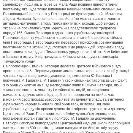
занепокоєні подіями, а через це Мала Рада повинна винести певну
постанову, яка буде точно виповнена нашими реальними силами”164.
Більшовицький переворот у Петрограді не був засуджений військовим
з’їздом. Навпаки, було заявлено, що його “не можна вважати вчинком
антидемократичним”, а тому треба вжити всіх заходів, щоб військо з
України не посилалось “для боротьби з представниками трудового
народу”165. Однак Петлюра віддав наказ українському комісарові
Північного фронту українським частинам спинити більшовицькі війська
біля Петрограда. Петроградський переворот прискорив розмежування
політичних сил в Україні, підштовхнув їх до рішучих дій. Утримати владу
намагалися сили, віддані Тимчасовому уряду, на чолі зі штабом Київського
військового округу. Їх підтримувала Київська міська дума та комісаріат
Тимчасового уряду.
На пропозицію Симона Петлюри делегати Третього військового з’їзду
проголосили себе Першим українським полком охорони революції у складі
чотирьох куренів під командуванням підполковника Ю. Капкана і
поручника М. Галагана. М. Галаган у своїх споминах так описав цей факт:
“По обіді 25 жовтня на з’їзд несподівано явився Симон Петлюра, який
заявив, що важність моменту і серйозність подій, які назрівають,
вимагають від учасників з’їзду, щоб вони перервали на якийсь час
виконання своїх громадських обов’язків, як делегати з’їзду, та в інтересі
українського народу виконали свій обов’язок, як вояки. Від імені
українського уряду він просив делегатів зі зброєю в руках стати до послуг
Центральної Ради. Після короткого обміну думок з’їзд одноголосно
постановив зорганізуватися у полк”166. М. Галаган за дорученням
Петлюри блискуче підпорядкував Центральній Раді дві школи прапорщиків
чисельністю по 500 юнаків, що мали виступати на боці штабу округу.
Рішенням Малої Ради 25 жовтня був створений “Краєвий комітет для