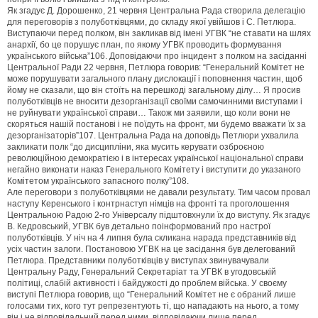
Як згадує Д. Дорошенко, 21 червня Центральна Рада створила делегацію
для переговорів з полуботківцями, до складу якої увійшов і С. Петлюра.
Виступаючи перед полком, він закликав від імені УГВК “не ставати на шлях
анархії, бо це порушує план, по якому УГВК проводить формування
українського війська”106. Доповідаючи про інцидент з полком на засіданні
Центральної Ради 22 червня, Петлюра говорив: “Генеральний Комітет не
може порушувати загального плану дислокації і поповнення частин, щоб
йому не сказали, що він стоїть на перешкоді загальному ділу… Я просив
полуботківців не вносити дезорганізації своїми самочинними виступами і
не руйнувати української справи… Також ми заявили, що коли вони не
скоряться нашій постанові і не поїдуть на фронт, ми будемо вважати їх за
дезорганізаторів”107. Центральна Рада на доповідь Петлюри ухвалила
закликати полк “до дисципліни, яка мусить керувати озброєною
революційною демократією і в інтересах української національної справи
негайно виконати наказ Генерального Комітету і виступити до указаного
Комітетом українського запасного полку”108.
Але переговори з полуботківцями не давали результату. Тим часом провал
наступу Керенського і контрнаступ німців на фронті та проголошення
Центральною Радою 2-го Універсалу підштовхнули їх до виступу. Як згадує
В. Кедровський, УГВК був детально поінформований про настрої
полуботківців. У ніч на 4 липня була скликана нарада представників від
усіх частин залоги. Постановою УГВК на це засідання був делегований
Петлюра. Представники полуботківців у виступах звинувачували
Центральну Раду, Генеральний Секретаріат та УГВК в угодовській
політиці, слабій активності і байдужості до проблем війська. У своєму
виступі Петлюра говорив, що “Генеральний Комітет не є обраний лише
голосами тих, кого тут репрезентують ті, що нападають на нього, а тому
він і не відповідальний перед ними, відповідаючи лише перед