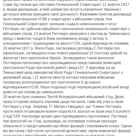
Саме під тиском цих обставин Генеральний Секретаріат 12 жовтня 1917
р. видав декларацію, в якій заявив про вступ в управління Україною і
детально виклав принципи своєї діяльності. Важливим пунктом декларації
було перетворення УГВК у секретаріат з військових справ. Але
Генеральний Секретаріат залишив і надалі невизначеним статус
Петлюри, не здійснив офіційного призначення генерального секретаря з
військових справ. 13 жовтня Петлюра звернувся з листом до Тимчасового
уряду з вимогою “надати йому необмежену владу у зв’язку із
ускладненнями і труднощами на фронті”156, однак відповіді не отримав.
19 жовтня 1917 р. Мала Рада, заслухавши доповідь С.Петлюри про
українізацію, затвердила план повної українізації 15 піхотних дивізій на
фронтах і всіх гарнізонів в Україні. Затверджено також внесення
Петлюрою пропозиції про запровадження представників (комісарів)
Центральної Ради при кожній дивізії і вище157. У відповідь на це
Тимчасовий уряд звинуватив Малу Раду і Генеральний Секретаріат у
державній зраді, і 21 жовтня міністр юстиції направив київському
прокурору розпорядження про притягнення їх до карної
відповідальності158. Лише подальші події перешкодили російській владі
довести цю справу до завершення.
20 жовтня було скликано Третій Всеукраїнський військовий з’їзд. Деякі
праці істориків хибують огріхами щодо питання, саме яку участь брав
Петлюра у з’їзді. Зокрема, П. Мірчук стверджує, що “Симон Петлюра,
проти якого інтригували колеги-соціалісти, взагалі не брав участі в роботі
з’їзду”159. Насправді архівні дані підтверджують протилежне: Петлюра
був присутній на з’їзді, щоправда, не головував, оскільки президія
обиралася із представників партійних фракцій і переважали есери. Однак
він виступав і був тепло зустрінутий делегатами, окрім невеличкої фракції
соціалістів-самостійників, які навіть направили до президії з’їзду