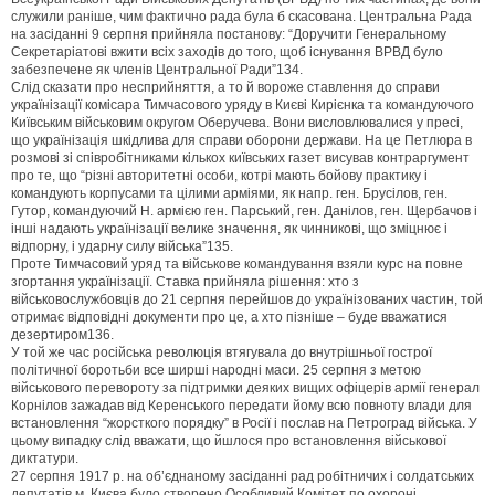
служили раніше, чим фактично рада була б скасована. Центральна Рада
на засіданні 9 серпня прийняла постанову: “Доручити Генеральному
Секретаріатові вжити всіх заходів до того, щоб існування ВРВД було
забезпечене як членів Центральної Ради”134.
Слід сказати про несприйняття, а то й вороже ставлення до справи
українізації комісара Тимчасового уряду в Києві Кирієнка та командуючого
Київським військовим округом Оберучева. Вони висловлювалися у пресі,
що українізація шкідлива для справи оборони держави. На це Петлюра в
розмові зі співробітниками кількох київських газет висував контраргумент
про те, що “різні авторитетні особи, котрі мають бойову практику і
командують корпусами та цілими арміями, як напр. ген. Брусілов, ген.
Гутор, командуючий Н. армією ген. Парський, ген. Данілов, ген. Щербачов і
інші надають українізації велике значення, як чинникові, що зміцнює і
відпорну, і ударну силу війська”135.
Проте Тимчасовий уряд та військове командування взяли курс на повне
згортання українізації. Ставка прийняла рішення: хто з
військовослужбовців до 21 серпня перейшов до українізованих частин, той
отримає відповідні документи про це, а хто пізніше – буде вважатися
дезертиром136.
У той же час російська революція втягувала до внутрішньої гострої
політичної боротьби все ширші народні маси. 25 серпня з метою
військового перевороту за підтримки деяких вищих офіцерів армії генерал
Корнілов зажадав від Керенського передати йому всю повноту влади для
встановлення “жорсткого порядку” в Росії і послав на Петроград війська. У
цьому випадку слід вважати, що йшлося про встановлення військової
диктатури.
27 серпня 1917 р. на об’єднаному засіданні рад робітничих і солдатських
депутатів м. Києва було створено Особливий Комітет по охороні