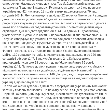
суперечливі. Наведемо лише декілька. Так, Л. Дещинський вважає, що
загалом на Південно-Західному і Румунському фронтах було повністю
українізовано 42 і частково 11 полків, в яких нараховувалось 79 тис.
солдатів143. Н. Якупов наводить дані, що 22 вересня Тимчасовий уряд дає
дозвіл провести українізацію 20 дивізій, які повинні поповнюватись за
рахунок уже існуючих українських частин. А 3 жовтня Керенський підписав
наказ про поповнення солдатами-українцями 15 піхотних дивізій, однієї
стрілецької дивізії з двох артдивізіонів144. За даними О. Удовиченка,
укомплектовані українські частини нараховували 60 тис. військовиків145. В.
Голубко стверджує, що у жовтні Ставка дає дозвіл провести українізацію
на Південно-Західному і Румунському фронтах по шість дивізій, а на
Північному і Західному – по дві дивізії146. Інші джерела, зокрема М.
Френкін, свідчать, що у тилових гарнізонах України було українізовано
майже 130 запасних і спеціальних полків, що нараховували до 120 тис.
солдатів і офіцерів147. Була українізована 2-га Київська школа
прапорщиків, куди вже 28 вересня до неї було прийнято 75 вояків-
українців148. Петлюра домігся відкриття на початку вересня українських
піших шкіл прапорщиків та українських відділень при інженерній та
артилерійській військових школах149. До праці над створенням української
військової освіти залучали найкращих викладачів та кадрових офіцерів-
українців, що перебували в місті.
На той час активізувалась діяльність з формування українських військових
частин у тилових гарнізонах. На початку вересня в Одесі був сформований
Перший Гайдамацький курінь у складі шести піхотних, кулеметної та кінної
сотень і гарматної батареї. У Бердичеві сформовано артилерійський полк
імені Т. Шевченка. Д. Дорошенко зазначає, що Військове міністерство у цей
час дало дозвіл на українізацію запасного артдивізіону, запасного
інженерного полку, телеграфної запасної роти та запасного батальйону