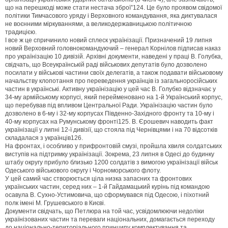
що на перешкоді може стати нестача зброї”124. Це було проявом свідомої
політики Тимчасового уряду і Верховного командування, яка диктувалася
не воєнними міркуваннями, а великодержавницькою політичною
традицією.
І все ж це спричинило новий сплеск українізації. Призначений 19 липня
новий Верховний головнокомандуючий – генерал Корнілов підписав наказ
про українізацію 10 дивізій. Архівні документи, наведені у праці В. Голубка,
свідчать, що Всеукраїнській раді військових депутатів було дозволено
посилати у військові частини своїх делегатів, а також подавати військовому
начальству клопотання про переведення українців із загальноросійських
частин в українські. Активну українізацію у цей час В. Голубко відзначає у
34-му армійському корпусі, який перейменовано на 1-й Український корпус,
що перебував під впливом Центральної Ради. Українізацію частин було
дозволено в 6-му і 32-му корпусах Південно-Західного фронту та 10-му і
40-му корпусах на Румунському фронті125. В. Єрошевич наводить факт
українізації у липні 12-ї дивізії, що стояла під Чернівцями і на 70 відсотків
складалася з українців126.
На фронтах, і особливо у прифронтовій смузі, пройшла хвиля солдатських
виступів на підтримку українізації. Зокрема, 23 липня в Одесі до будинку
штабу округу прибуло близько 1200 солдатів з вимогою українізації військ
Одеського військового округу і Чорноморського флоту.
У цей самий час створюється ціла низка запасних та фронтових
українських частин, серед них – 1-й Гайдамацький курінь під командою
осавула В. Сухно-Устимовича, що сформувався під Одесою, і піхотний
полк імені М. Грушевського в Києві.
Документи свідчать, що Петлюра на той час, усвідомлюючи недоліки
українізованих частин та переваги національних, домагається переходу
до національно-територіального принципу комплектування та