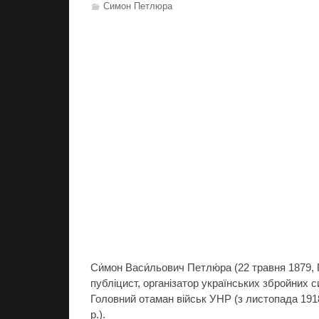
Симон Петлюра
Си́мон Васи́льович Петлю́ра (22 травня 1879,
публіцист, організатор українських збройних с
Головний отаман військ УНР (з листопада 1918
р.).