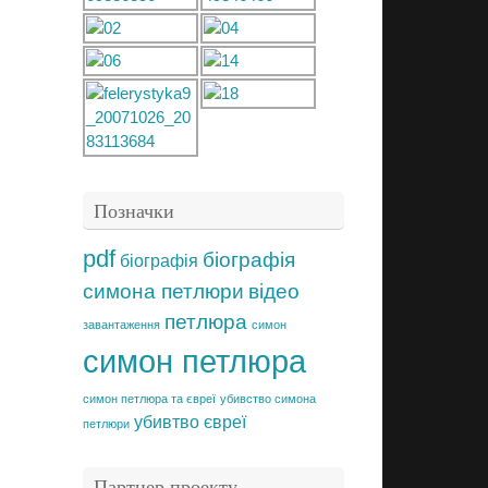
Позначки
pdf
біографія
біографія
симона петлюри
відео
петлюра
завантаження
симон
симон петлюра
симон петлюра та євреї
убивство симона
убивтво
євреї
петлюри
Партнер проекту