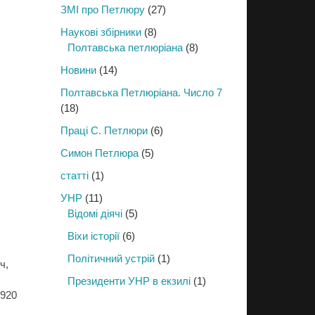
ЗМІ про Петлюру
(27)
Наукові збірники
(8)
Полтавська петлюріана
(8)
Новини
(14)
Полтавська Петлюріана. Число 7
(18)
Праці С. Петлюри
(6)
Симон Петлюра
(5)
статті
(1)
УНР
(11)
Відомі діячі
(5)
Віхи історії
(6)
Політичний устрій
(1)
ч,
Президенти УНР в екзилі
(1)
1920