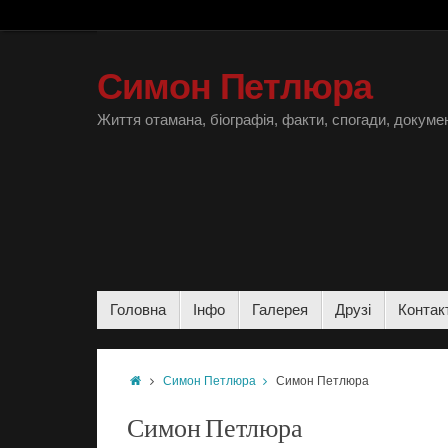
Симон Петлюра
Життя отамана, біографія, факти, спогади, докумен
Головна
Інфо
Галерея
Друзі
Контак
Симон Петлюра
Симон Петлюра
Симон Петлюра