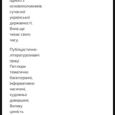
одного з
основоположників
сучасної
української
державності.
Вона ще
чекає свого
часу.
Публіцистично-
літературознавчі
праці
Петлюри
тематично
багатогранні,
інформативно
насичені,
художньо
довершені.
Велику
цінність