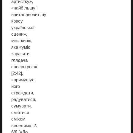
артистку»,
«найбільшу і
найталановитішу
красу
української
сцени»,
мисткиню,
яка «уміє
заразити
глядача
своєю грою»
[2:42],
«примушує
його
страждати,
радуватися,
сумувати,
сміятися
сміхом
веселим» [2:
68] («До