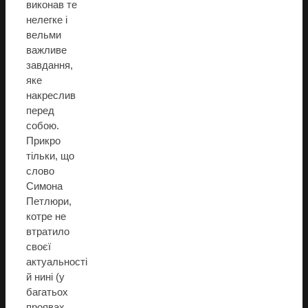
виконав те
нелегке і
вельми
важливе
завдання,
яке
накреслив
перед
собою.
Прикро
тільки, що
слово
Симона
Петлюри,
котре не
втратило
своєї
актуальності
й нині (у
багатьох
проявах