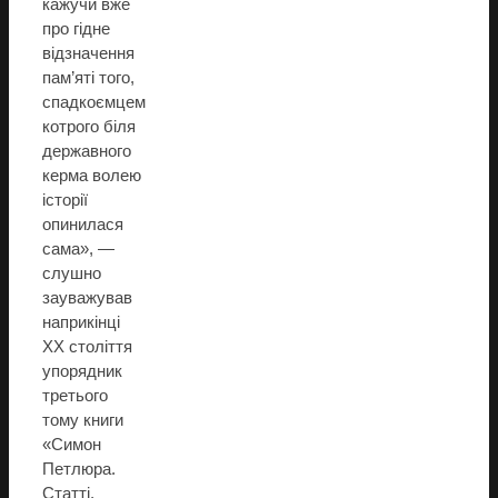
кажучи вже
про гідне
відзначення
пам’яті того,
спадкоємцем
котрого біля
державного
керма волею
історії
опинилася
сама», —
слушно
зауважував
наприкінці
XX століття
упорядник
третього
тому книги
«Симон
Петлюра.
Статті,