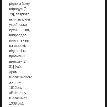
рідного йому
народу» [2:
79], патріота,
який зміцнив
українське
суспільство,
виправдав
його і «вивів
на широкі,
відкриті та
правильні
шляхи» [2:
81] («До
драми
Щевченкового
життя»,
1912рік,
«Вчіться у
Шевченка»,
1908 рік),