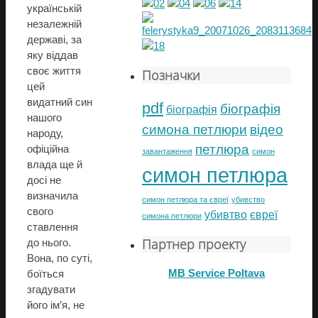
українській
незалежній
державі, за
яку віддав
своє життя
Позначки
цей
видатний син
pdf
біографія
біографія
нашого
симона петлюри
відео
народу,
петлюра
офіційна
завантаження
симон
влада ще й
симон петлюра
досі не
визначила
симон петлюра та євреї
убивство
свого
убивтво
євреї
симона петлюри
ставлення
Партнер проекту
до нього.
Вона, по суті,
MB Service Poltava
боїться
згадувати
його ім’я, не