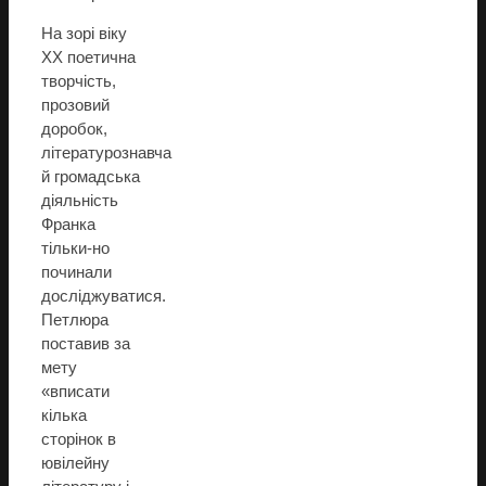
На зорі віку
XX поетична
творчість,
прозовий
доробок,
літературознавча
й громадська
діяльність
Франка
тільки-но
починали
досліджуватися.
Петлюра
поставив за
мету
«вписати
кілька
сторінок в
ювілейну