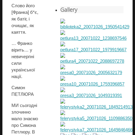
Слово його
Gallery
[Франка] б*є,
як батіг, і
очищає, як
каяття.
… Франко
вірить… у
невичерпні
сили
української
нації.
Симон
ПЕТЛЮРА
МИ сьогодні
злочинно
мало знаємо
про Симона
Петлюру. В