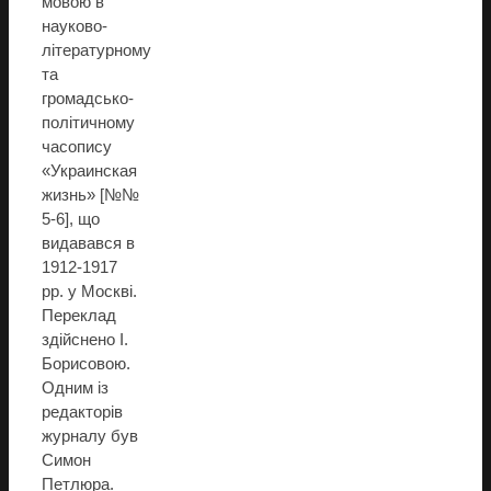
мовою в
науково-
літературному
та
громадсько-
політичному
часопису
«Украинская
жизнь» [№№
5-6], що
видавався в
1912-1917
рр. у Москві.
Переклад
здійснено І.
Борисовою.
Одним із
редакторів
журналу був
Симон
Петлюра.