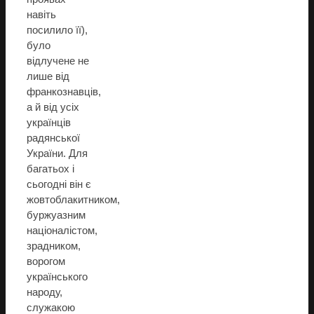
навіть
посилило її),
було
відлучене не
лише від
франкознавців,
а й від усіх
українців
радянської
України. Для
багатьох і
сьогодні він є
жовтоблакитником,
буржуазним
націоналістом,
зрадником,
ворогом
українського
народу,
служакою