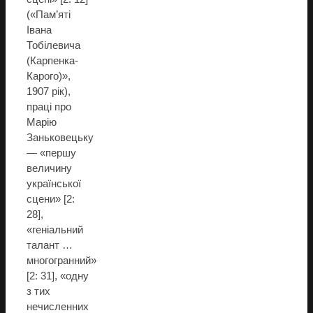
(«Пам’яті
Івана
Тобілевича
(Карпенка-
Карого)»,
1907 рік),
праці про
Марію
Заньковецьку
— «першу
величину
української
сцени» [2:
28],
«геніальний
талант …
многогранний»
[2: 31], «одну
з тих
нечисленних