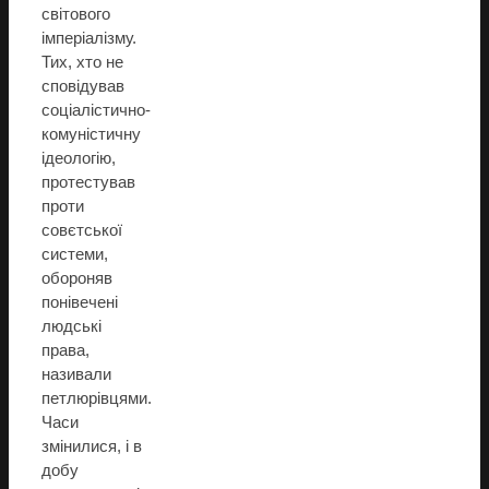
світового
імперіалізму.
Тих, хто не
сповідував
соціалістично-
комуністичну
ідеологію,
протестував
проти
совєтської
системи,
обороняв
понівечені
людські
права,
називали
петлюрівцями.
Часи
змінилися, і в
добу