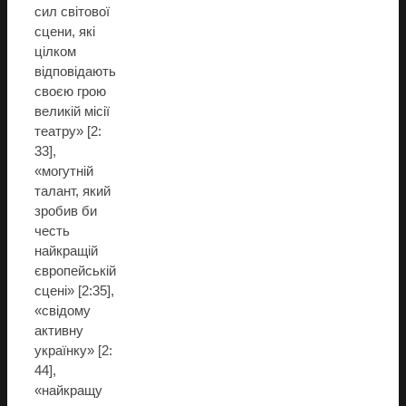
сил світової
сцени, які
цілком
відповідають
своєю грою
великій місії
театру» [2:
33],
«могутній
талант, який
зробив би
честь
найкращій
європейській
сцені» [2:35],
«свідому
активну
українку» [2:
44],
«найкращу