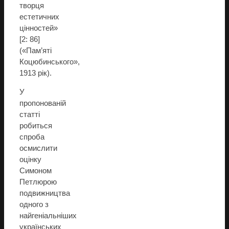
творця
естетичних
цінностей»
[2: 86]
(«Пам’яті
Коцюбинського»,
1913 рік).
У
пропонованій
статті
робиться
спроба
осмислити
оцінку
Симоном
Петлюрою
подвижництва
одного з
найгеніальніших
українських