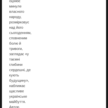
оцінює
минуле
власного
народу,
розмірковує
над його
сьогоденням,
сповненим
болю й
тривоги,
заглядає «у
таємні
глибини
сердешні, де
кують
будущину»,
наближає
щасливе
українське
майбуття.
Автор