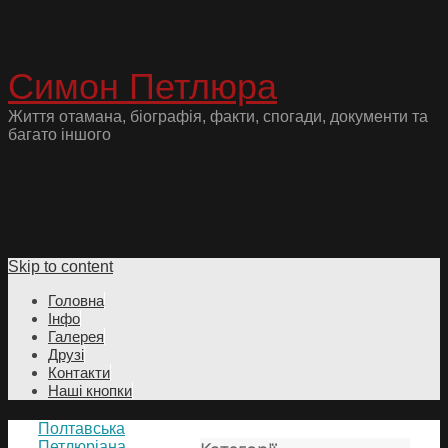
Симон Петлюра
Життя отамана, біографія, факти, спогади, документи та
багато іншого
Skip to content
Головна
Інфо
Галерея
Друзі
Контакти
Наші кнопки
Полтавська
Петлюріана.