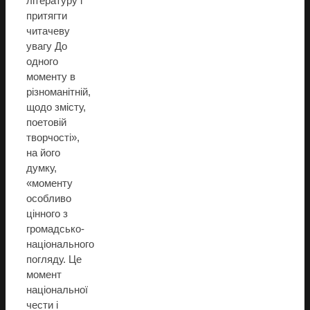
літературу і
притягти
читачеву
увагу До
одного
моменту в
різноманітній,
щодо змісту,
поетовій
творчості»,
на його
думку,
«моменту
особливо
цінного з
громадсько-
національного
погляду. Це
момент
національної
чести і