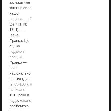
залежатиме
життя й сила
нашої
національної
ідеї» [1, №
17: 1], —
Івана
Франка. Цю
оцінку
подано в
праці «І.
Франко —
поет
національної
чести» (див.:
[2: 89-108]). її
написано
1913 року й
надруковано
російською