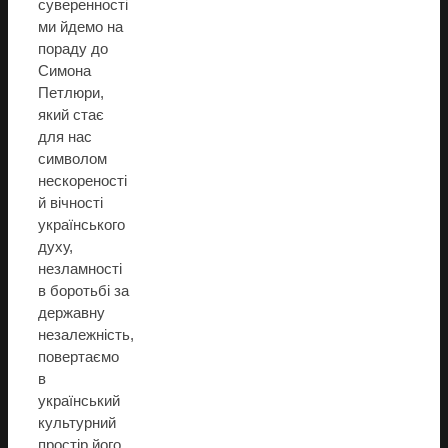
суверенності
ми йдемо на
пораду до
Симона
Петлюри,
який стає
для нас
символом
нескореності
й вічності
українського
духу,
незламності
в боротьбі за
державну
незалежність,
повертаємо
в
український
культурний
простір його