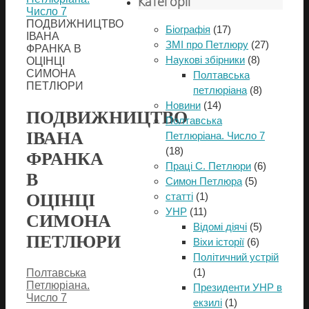
Категорії
Число 7
ПОДВИЖНИЦТВО
Біографія
(17)
ІВАНА
ЗМІ про Петлюру
(27)
ФРАНКА В
Наукові збірники
(8)
ОЦІНЦІ
СИМОНА
Полтавська
ПЕТЛЮРИ
петлюріана
(8)
Новини
(14)
ПОДВИЖНИЦТВО
Полтавська
ІВАНА
Петлюріана. Число 7
(18)
ФРАНКА
Праці С. Петлюри
(6)
В
Симон Петлюра
(5)
ОЦІНЦІ
статті
(1)
УНР
(11)
СИМОНА
Відомі діячі
(5)
ПЕТЛЮРИ
Віхи історії
(6)
Політичний устрій
(1)
Полтавська
Петлюріана.
Президенти УНР в
Число 7
екзилі
(1)