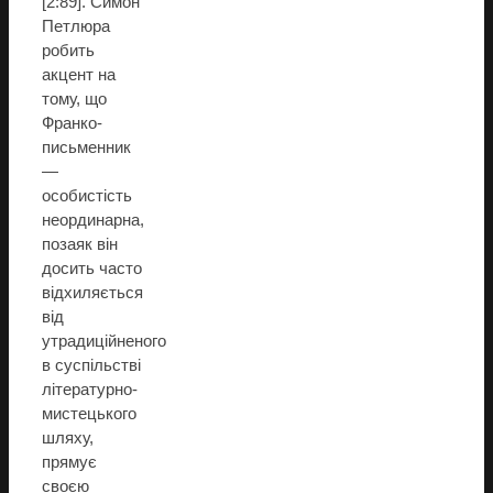
[2:89]. Симон
Петлюра
робить
акцент на
тому, що
Франко-
письменник
—
особистість
неординарна,
позаяк він
досить часто
відхиляється
від
утрадиційненого
в суспільстві
літературно-
мистецького
шляху,
прямує
своєю