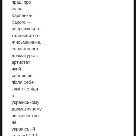
праці про
Івана
Карпенка-
Карого —
«справжнього
талановитого
•письменника,
справжнього
драматурга і
артиста»,
який
«полишив
після себе
замітні сліди
в
українському
драматичному
письменстві і
на
українській
сцені» [2: 12]