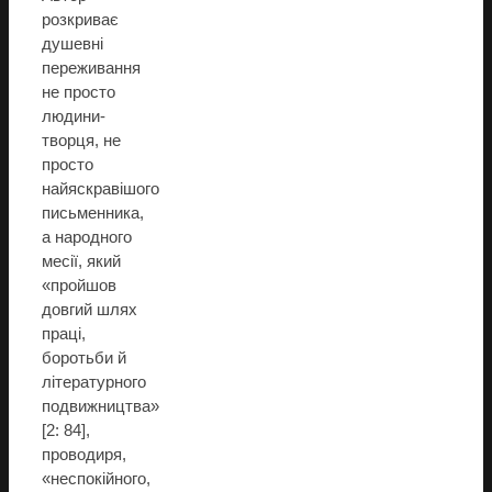
розкриває
душевні
переживання
не просто
людини-
творця, не
просто
найяскравішого
письменника,
а народного
месії, який
«пройшов
довгий шлях
праці,
боротьби й
літературного
подвижництва»
[2: 84],
проводиря,
«неспокійного,