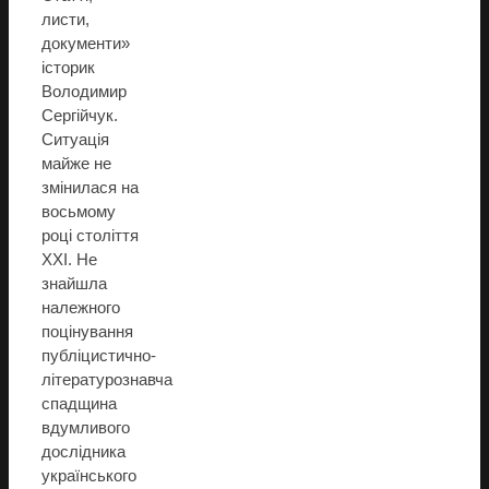
листи,
документи»
історик
Володимир
Сергійчук.
Ситуація
майже не
змінилася на
восьмому
році століття
XXI. Не
знайшла
належного
поцінування
публіцистично-
літературознавча
спадщина
вдумливого
дослідника
українського