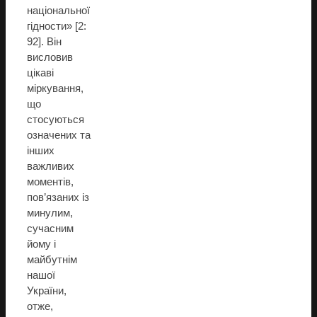
національної
гідности» [2:
92]. Він
висловив
цікаві
міркування,
що
стосуються
означених та
інших
важливих
моментів,
пов’язаних із
минулим,
сучасним
йому і
майбутнім
нашої
України,
отже,