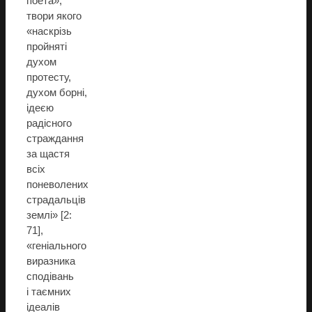
поета»,
твори якого
«наскрізь
пройняті
духом
протесту,
духом борні,
ідеєю
радісного
страждання
за щастя
всіх
поневолених
страдальців
землі» [2:
71],
«геніального
виразника
сподівань
і таємних
ідеалів