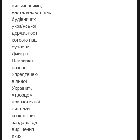
письменників,
найталановитіших
будівничих
української
державності,
котрого наш
сучасник
Дмитро
Павличко
назвав
«предтечею
вільної
України»,
«творцем
прагматичної
системи
конкретних
завдань, од
вирішення
яких