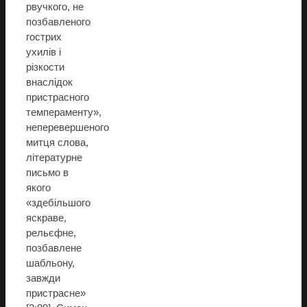
рвучкого, не
позбавленого
гострих
ухилів і
різкости
внаслідок
пристрасного
темпераменту»,
неперевершеного
митця слова,
літературне
письмо в
якого
«здебільшого
яскраве,
рельєфне,
позбавлене
шабльону,
завжди
пристрасне»