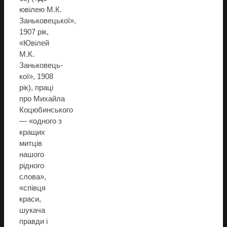
ювілею М.К.
Заньковецької»,
1907 рік,
«Ювілей
М.К.
Заньковець-
кої», 1908
рік), праці
про Михайла
Коцюбинського
— «одного з
кращих
митців
нашого
рідного
слова»,
«співця
краси,
шукача
правди і