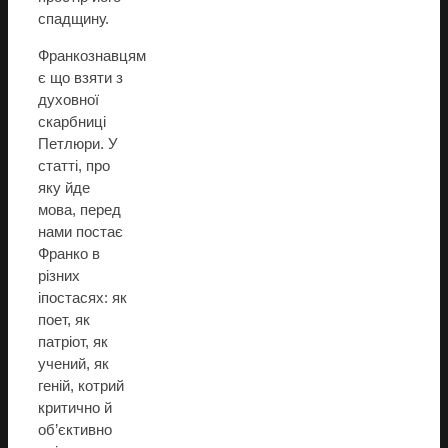
спадщину.
Франкознавцям
є що взяти з
духовної
скарбниці
Петлюри. У
статті, про
яку йде
мова, перед
нами постає
Франко в
різних
іпостасях: як
поет, як
патріот, як
учений, як
геній, котрий
критично й
об’єктивно