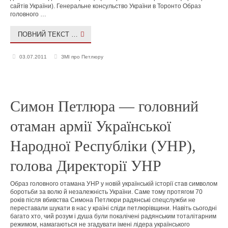
сайтів України). Генеральне консульство України в Торонто Образ
головного …
ПОВНИЙ ТЕКСТ …
03.07.2011
ЗМІ про Петлюру
Симон Петлюра — головний
отаман армії Української
Народної Республіки (УНР),
голова Директорії УНР
Образ головного отамана УНР у новій українській історії став символом
боротьби за волю й незалежність України. Саме тому протягом 70
років після вбивства Симона Петлюри радянські спецслужби не
переставали шукати в нас у країні сліди петлюрівщини. Навіть сьогодні
багато хто, чий розум і душа були покалічені радянським тоталітарним
режимом, намагаються не згадувати імені лідера українського