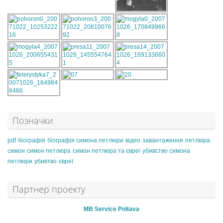
Позначки
pdf
біографія
біографія симона петлюри
відео
завантаження
петлюра
симон
симон петлюра
симон петлюра та євреї
убивство симона
петлюри
убивтво
євреї
Партнер проекту
MB Service Poltava