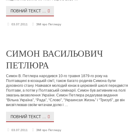
ПОВНИЙ ТЕКСТ …
03.07.2011
ЗМІ про Петлюру
СИМОН ВАСИЛЬОВИЧ
ПЕТЛЮРА
Симон В. Петлюра народився 10-го травня 1879-го року на
Полтавщині в козацькій сім’ї, також багато родичів Симона були
духовного стану. Навчався молодий юнак в церковній школі передмістя
Полтави, а потім у Полтавській семінарії. Симон був активним на полі
змагань визволення України. Симон Петлюра редагував видання
“Вільна Україна”, “Рада”, “Слово”, “Украинсая Жизнь” і “Тризуб”, де він
висвітлював своїм читачам долю і …
ПОВНИЙ ТЕКСТ …
03.07.2011
ЗМІ про Петлюру