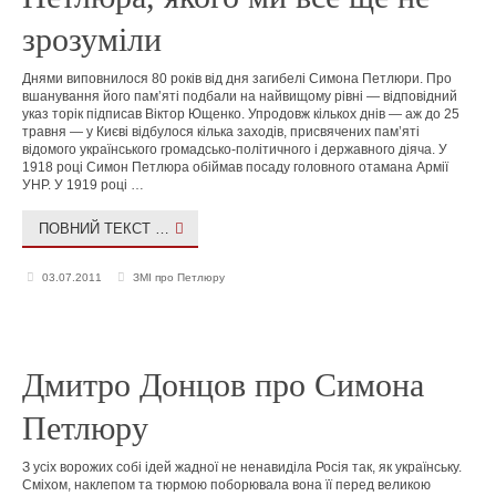
зрозуміли
Днями виповнилося 80 років від дня загибелі Симона Петлюри. Про
вшанування його пам’яті подбали на найвищому рівні — відповідний
указ торік підписав Віктор Ющенко. Упродовж кількох днів — аж до 25
травня — у Києві відбулося кілька заходів, присвячених пам’яті
відомого українського громадсько-політичного і державного діяча. У
1918 році Симон Петлюра обіймав посаду головного отамана Армії
УНР. У 1919 році …
ПОВНИЙ ТЕКСТ …
03.07.2011
ЗМІ про Петлюру
Дмитро Донцов про Симона
Петлюру
З усіх ворожих собі ідей жадної не ненавиділа Росія так, як українську.
Сміхом, наклепом та тюрмою поборювала вона її перед великою