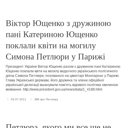
Віктор Ющенко з дружиною
пані Катериною Ющенко
поклали квіти на могилу
Симона Петлюри у Парижі
Президент України Віктор Ющенко разом з дружиною пані Катериною
Ющенко поклали квіти на могилу видатного українського політичного
діяча Симона Петлюри, похованого на цвинтарі Монпарнас у Парижі.
Глава Української держави, його дружина та члени офіційної
української делегації вшанували пам’ять відомого політика хвилиною
мовчання. http://www.president.gov.ua/news/data/1_4188.html
03.07.2011
ЗМІ про Петлюру
Петлюра, якого ми все ще не