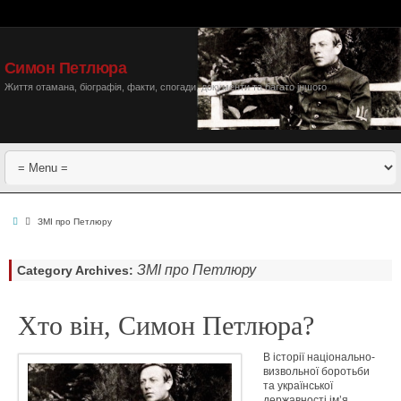
Симон Петлюра
Життя отамана, біографія, факти, спогади, документи та багато іншого
ЗМІ про Петлюру
ЗМІ про Петлюру
Category Archives:
Хто він, Симон Петлюра?
В історії національно-
визвольної боротьби
та української
державності ім’я