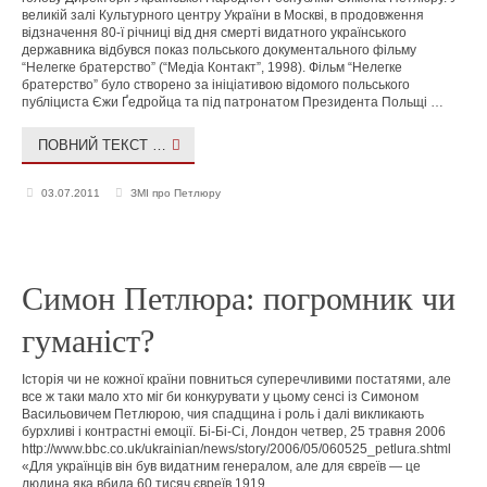
великій залі Культурного центру України в Москві, в продовження
відзначення 80-ї річниці від дня смерті видатного українського
державника відбувся показ польського документального фільму
“Нелегке братерство” (“Медіа Контакт”, 1998). Фільм “Нелегке
братерство” було створено за ініціативою відомого польського
публіциста Єжи Ґедройца та під патронатом Президента Польщі …
ПОВНИЙ ТЕКСТ …
03.07.2011
ЗМІ про Петлюру
Симон Петлюра: погромник чи
гуманіст?
Історія чи не кожної країни повниться суперечливими постатями, але
все ж таки мало хто міг би конкурувати у цьому сенсі із Симоном
Васильовичем Петлюрою, чия спадщина і роль і далі викликають
бурхливі і контрастні емоції. Бі-Бі-Сі, Лондон четвер, 25 травня 2006
http://www.bbc.co.uk/ukrainian/news/story/2006/05/060525_petlura.shtml
«Для українців він був видатним генералом, але для євреїв — це
людина яка вбила 60 тисяч євреїв 1919 …