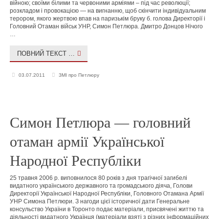
війною; своїми білими та червоними арміями – під час революції;
розкладом і провокацією — на вигнанню, щоб скінчити індивідуальним
терором, якого жертвою впав на паризькім бруку б. голова Директорії і
Головний Отаман військ УНР, Симон Петлюра. Дмитро Донцов Нічого
…
ПОВНИЙ ТЕКСТ …
03.07.2011
ЗМІ про Петлюру
Симон Петлюра — головний
отаман армії Української
Народної Республіки
25 травня 2006 р. виповнилося 80 років з дня трагічної загибелі
видатного українського державного та громадського діяча, Голови
Директорії Української Народної Республіки, Головного Отамана Армії
УНР Симона Петлюри. З нагоди цієї історичної дати Генеральне
консульство України в Торонто подає матеріали, присвячені життю та
діяльності видатного Українця (матеріали взяті з різних інформаційних