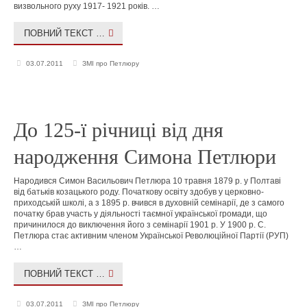
визвольного руху 1917- 1921 років. …
ПОВНИЙ ТЕКСТ …
03.07.2011
ЗМІ про Петлюру
До 125-ї річниці від дня
народження Симона Петлюри
Народився Симон Васильович Петлюра 10 травня 1879 р. у Полтаві
від батьків козацького роду. Початкову освіту здобув у церковно-
приходській школі, а з 1895 р. вчився в духовній семінарії, де з самого
початку брав участь у діяльності таємної української громади, що
причинилося до виключення його з семінарії 1901 р. У 1900 р. С.
Петлюра стає активним членом Української Революційної Партії (РУП)
…
ПОВНИЙ ТЕКСТ …
03.07.2011
ЗМІ про Петлюру