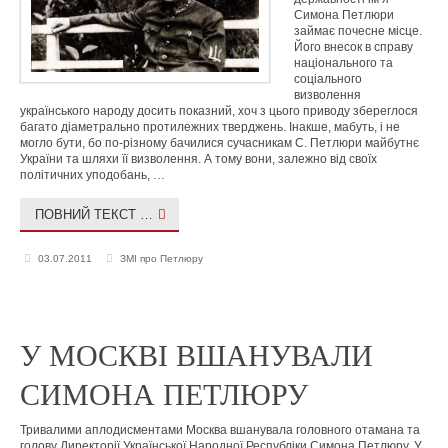
Симона Петлюри
займає почесне місце.
Його внесок в справу
національного та
соціального
визволення
українського народу досить показний, хоч з цього приводу збереглося
багато діаметрально протилежних тверджень. Інакше, мабуть, і не
могло бути, бо по-різному бачилися сучасникам С. Петлюри майбутнє
України та шляхи її визволення. А тому вони, залежно від своїх
політичних уподобань, …
ПОВНИЙ ТЕКСТ …
03.07.2011
ЗМІ про Петлюру
У МОСКВІ ВШАНУВАЛИ
СИМОНА ПЕТЛЮРУ
Тривалими аплодисментами Москва вшанувала головного отамана та
голову Директорії Української Народної Республіки Симона Петлюру. У