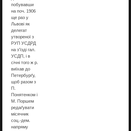
побувавши
на поч. 1906
ще раз у
Львові як
делегат
утвореної з
РУП УСДРД
на з’їзді гал.
УСДП, і в
січні того ж р.
виїхав до
Петербурґу,
щоб разом з
П.
Понятенком і
М. Поршем
редаґувати
місячник
соц.-дем.
напряму