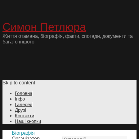
Симон Петлюра
Життя отамана, біографія, факти, спогади, документи та
багато іншого
Skip to content
Головна
Інфо
Галерея
Друзі
Контакти
Наші кнопки
Біографія
Організатор