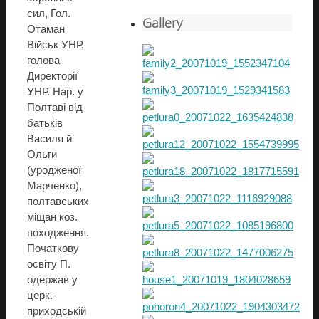
сил, Гол.
Gallery
Отаман
Військ УНР,
голова
Директорії
УНР. Нар. у
Полтаві від
батьків
Василя й
Ольги
(уродженої
Марченко),
полтавських
міщан коз.
походження.
Початкову
освіту П.
одержав у
церк.-
приходській