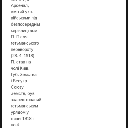
Арсенал,
взятий укр.
військами під
безпосереднім
керівництвом
П. Після
гетьманського
перевороту
(28. 4. 1918)
П. став на
чолі Київ.
Губ. Земства
і Всеукр.
Союзу
Земств, був
заарештований
гетьманським
урядом у
липні 1918 і
по 4