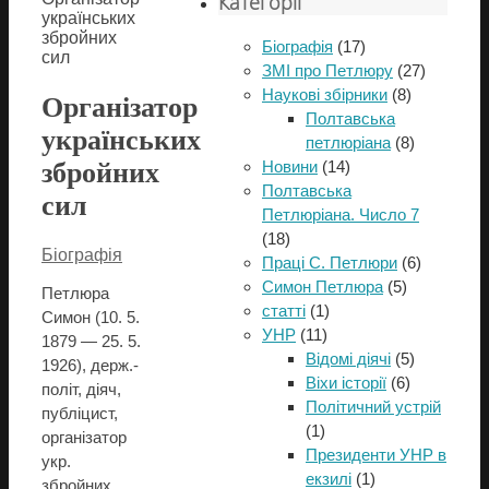
Категорії
українських
збройних
Біографія
(17)
сил
ЗМІ про Петлюру
(27)
Наукові збірники
(8)
Організатор
Полтавська
українських
петлюріана
(8)
збройних
Новини
(14)
Полтавська
сил
Петлюріана. Число 7
(18)
Біографія
Праці С. Петлюри
(6)
Симон Петлюра
(5)
Петлюра
статті
(1)
Симон (10. 5.
УНР
(11)
1879 — 25. 5.
Відомі діячі
(5)
1926), держ.-
Віхи історії
(6)
політ, діяч,
Політичний устрій
публіцист,
(1)
організатор
Президенти УНР в
укр.
екзилі
(1)
збройних