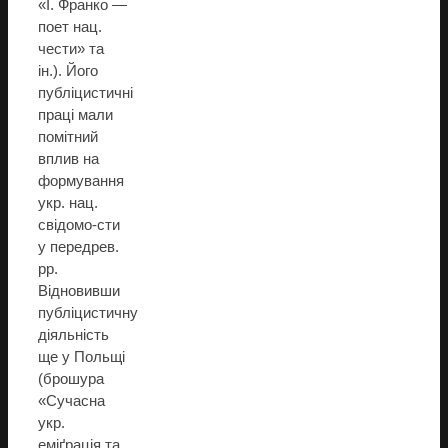
«І. Франко —
поет нац.
чести» та
ін.). Його
публіцистичні
праці мали
помітний
вплив на
формування
укр. нац.
свідомо-сти
у передрев.
рр.
Відновивши
публіцистичну
діяльність
ще у Польщі
(брошура
«Сучасна
укр.
еміґрація та