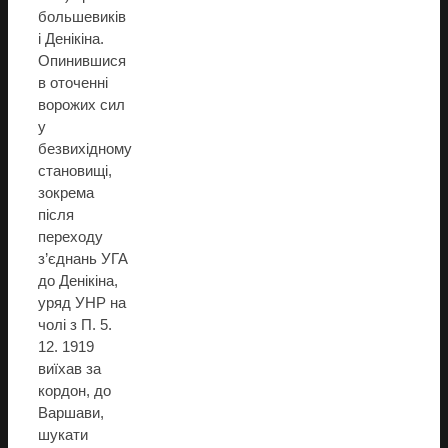
большевиків
і Денікіна.
Опинившися
в оточенні
ворожих сил
у
безвихідному
становищі,
зокрема
після
переходу
з’єднань УГА
до Денікіна,
уряд УНР на
чолі з П. 5.
12. 1919
виїхав за
кордон, до
Варшави,
шукати