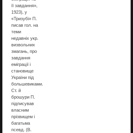
її завдання»,
1923), у
«Тризубі» П.
писав гол. на
теми
недавніх укр.
визвольних
змагань, про
завдання
еміграції і
становище
України під
большевиками.
Ст. й
брошури П.
підписував
власним
прізвищем і
багатьма
псевд. (В.