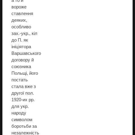
а то й
вороже
ставлення
деяких,
особливо
зах.-укр., кіл
до П. як
ініціятора
Варшавського
договору й
союзника
Польщі, його
постать
стала вже з
другої пол.
1920-их рр.
для укр.
народу
символом
боротьби за
незалежність