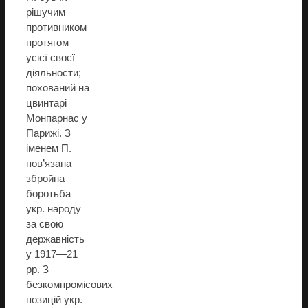
рішучим
противником
протягом
усієї своєї
діяльности;
похований на
цвинтарі
Монпарнас у
Парижі. З
іменем П.
пов’язана
збройна
боротьба
укр. народу
за свою
державність
у 1917—21
рр. З
безкомпромісових
позицій укр.