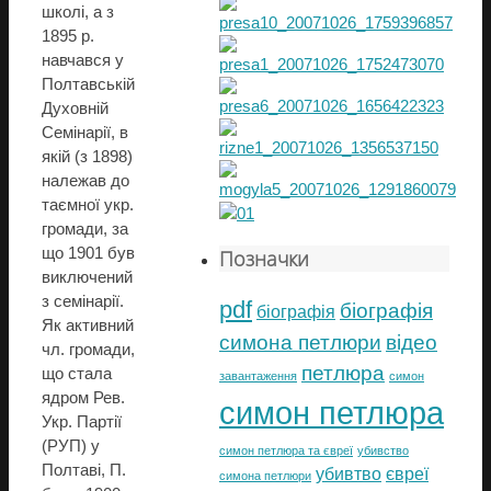
школі, а з
1895 р.
навчався у
Полтавській
Духовній
Семінарії, в
якій (з 1898)
належав до
таємної укр.
громади, за
що 1901 був
Позначки
виключений
з семінарії.
pdf
біографія
біографія
Як активний
симона петлюри
відео
чл. громади,
петлюра
що стала
завантаження
симон
ядром Рев.
симон петлюра
Укр. Партії
(РУП) у
симон петлюра та євреї
убивство
Полтаві, П.
убивтво
євреї
симона петлюри