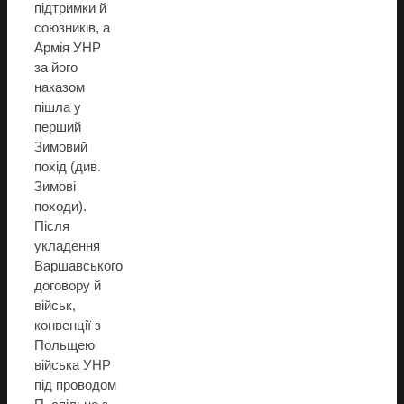
підтримки й
союзників, а
Армія УНР
за його
наказом
пішла у
перший
Зимовий
похід (див.
Зимові
походи).
Після
укладення
Варшавського
договору й
військ,
конвенції з
Польщею
війська УНР
під проводом