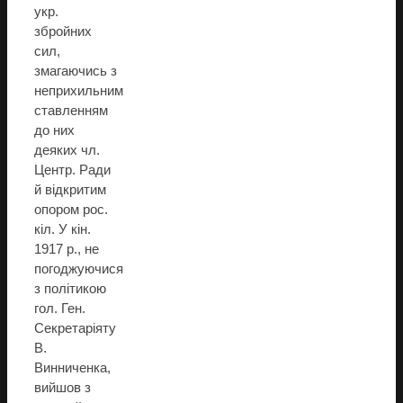
укр.
збройних
сил,
змагаючись з
неприхильним
ставленням
до них
деяких чл.
Центр. Ради
й відкритим
опором рос.
кіл. У кін.
1917 р., не
погоджуючися
з політикою
гол. Ген.
Секретаріяту
В.
Винниченка,
вийшов з