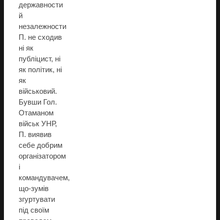
державности
й
незалежности
П. не сходив
ні як
публіцист, ні
як політик, ні
як
військовий.
Бувши Гол.
Отаманом
військ УНР,
П. виявив
себе добрим
організатором
і
командувачем,
що-зумів
згуртувати
під своїм