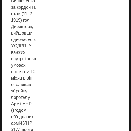
Винниченка
за кордон П.
став (11. 2.
1919) гол.
Директорії,
вийшовши
одночасно з
УСДРП. У
важких
внутр. і зовн.
умовах
протягом 10
місяців він
очолював
збройну
боротьбу
Армії УНР
(згодом
об’єднаних
армій УНР і
УГА) проти