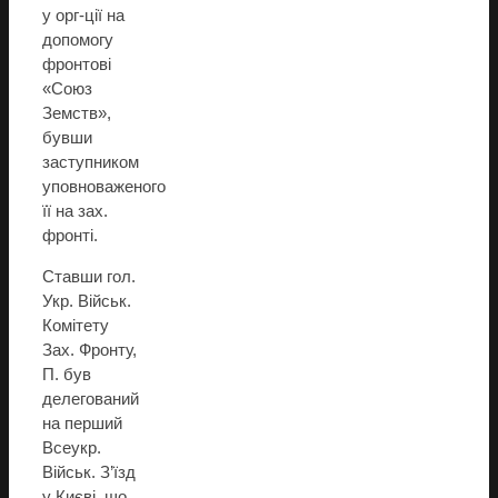
у орг-ції на
допомогу
фронтові
«Союз
Земств»,
бувши
заступником
уповноваженого
її на зах.
фронті.
Ставши гол.
Укр. Військ.
Комітету
Зах. Фронту,
П. був
делегований
на перший
Всеукр.
Військ. З’їзд
у Києві, що