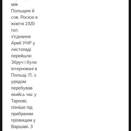
між
Польщею й
сов. Росією в
жовтні 1920
гол.
з’єднання
Армії УНР у
листопаді
перейшли
Збруч і були
інтерновані в
Польщі. П. з
урядом
перебував
якийсь час у
Тарнові,
пізніше під
прибраним
прізвищем у
Варшаві. З