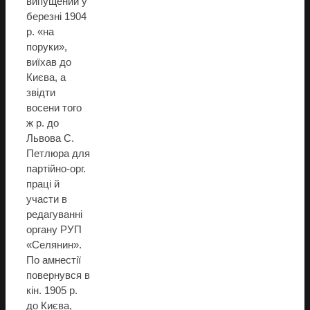
випущений у
березні 1904
р. «на
поруки»,
виїхав до
Києва, а
звідти
восени того
ж р. до
Львова С.
Петлюра для
партійно-орг.
праці й
участи в
редагуванні
органу РУП
«Селянин».
По амнестії
повернувся в
кін. 1905 р.
до Києва,