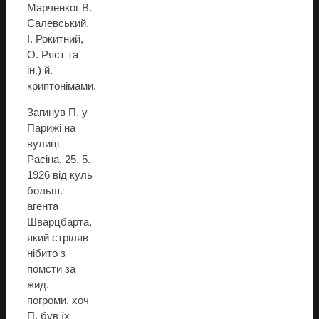
Марченког В.
Салевський,
І. Рокитний,
О. Ряст та
ін.) й.
криптонімами.
Загинув П. у
Парижі на
вулиці
Расіна, 25. 5.
1926 від куль
больш.
агента
Шварцбарта,
який стріляв
нібито з
помсти за
жид.
погроми, хоч
П. був їх