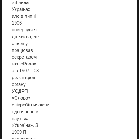
«Вільна
Україна»,
але в липні
1906
повернувся
до Києва, де
спершу
працював
секретарем
газ. «Рада»,
а в 1907—08
рр. співред.
органу
УСДРП
«Слово»,
співробітничаючи
одночасно в
наук. ж.
«Україна». З
1909 П.
оселився в