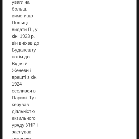
уваги на
больш.
вимоги до
Польщі
видати П., у
кін. 1923 р.
він виїхав до
Будапешту,
потім до
Відня й
Женеви і
врешті з кін.
1924
оселився в
Парижі. Тут
керував
діяльністю
екзильного
уряду УНР і
заснував
тижневик