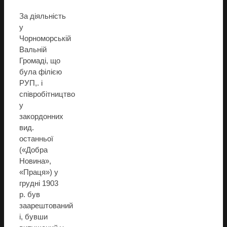
За діяльність
у
Чорноморській
Вальній
Громаді, що
була філією
РУП,. і
співробітництво
у
закордонних
вид.
останньої
(«Добра
Новина»,
«Праця») у
грудні 1903
р. був
заарештований
і, бувши