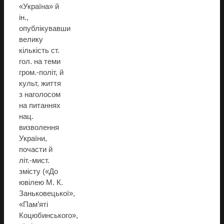
«Україна» й
ін.,
опублікувавши
велику
кількість ст.
гол. на теми
гром.-політ, й
культ, життя
з наголосом
на питаннях
нац.
визволення
України,
почасти й
літ.-мист.
змісту («До
ювілею М. К.
Заньковецької»,
«Пам’яті
Коцюбинського»,