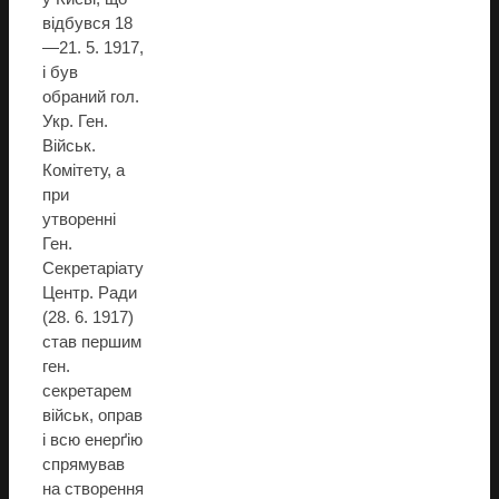
відбувся 18
—21. 5. 1917,
і був
обраний гол.
Укр. Ген.
Військ.
Комітету, а
при
утворенні
Ген.
Секретаріату
Центр. Ради
(28. 6. 1917)
став першим
ген.
секретарем
військ, оправ
і всю енерґію
спрямував
на створення