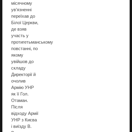
місячному
ув’язненні
переїхав до
Білої Церкви,
де взяв
участь у
протигетьманському
повстанні, по
якому
увійшов до
складу
Директорії й
очолив
Армію УНР
як її Гол.
Отаман.
Після
відходу Армії
УНР з Києва
і виїзду В.