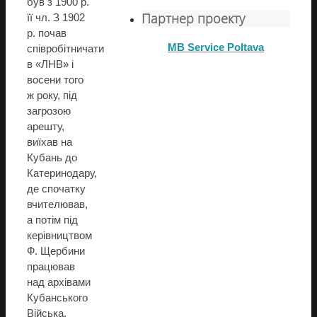
був з 1900 р.
Партнер проекту
її чл. З 1902
р. почав
MB Service Poltava
співробітничати
в «ЛНВ» і
восени того
ж року, під
загрозою
арешту,
виїхав на
Кубань до
Катеринодару,
де спочатку
вчителював,
а потім під
керівництвом
Ф. Щербини
працював
над архівами
Кубанського
Війська.