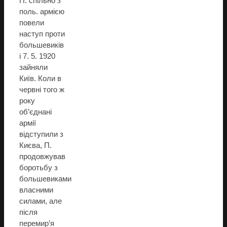
П. спільно з
поль. армією
повели
наступ проти
большевиків
і 7. 5. 1920
зайняли
Київ. Коли в
червні того ж
року
об’єднані
армії
відступили з
Києва, П.
продовжував
боротьбу з
большевиками
власними
силами, але
після
перемир’я