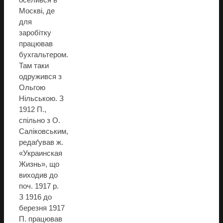
Москві, де
для
заробітку
працював
бухгальтером.
Там таки
одружився з
Ольгою
Нільською. З
1912 П.,
спільно з О.
Саліковським,
редаґував ж.
«Украинская
Жизнь», що
виходив до
поч. 1917 р.
З 1916 до
березня 1917
П. працював