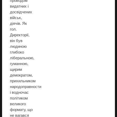
проводом
видатних і
досвідчених
військ,
діячів. Як
гол.
Директорії,
він був
людиною
глибоко
ліберальною,
гуманною,
щирим
демократом,
прихильником
народоправности
і водночас
політиком
великого
формату, що
не вагався