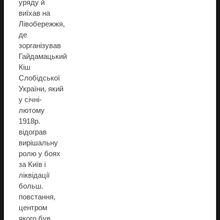
уряду й
виїхав на
Лівобережжя,
де
зорганізував
Гайдамацький
Кіш
Слобідської
України, який
у січні-
лютому
1918р.
відограв
вирішальну
ролю у боях
за Київ і
ліквідації
больш.
повстання,
центром
якого був