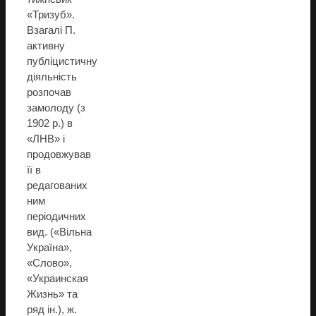
«Тризуб».
Взагалі П.
активну
публіцистичну
діяльність
розпочав
замолоду (з
1902 р.) в
«ЛНВ» і
продовжував
її в
редагованих
ним
періодичних
вид. («Вільна
Україна»,
«Слово»,
«Украинская
Жизнь» та
ряд ін.), ж.