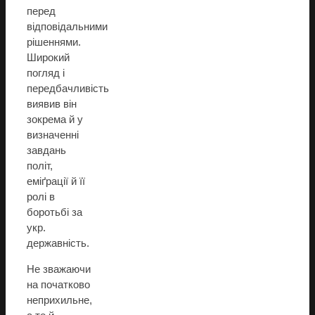
перед
відповідальними
рішеннями.
Широкий
погляд і
передбачливість
виявив він
зокрема й у
визначенні
завдань
політ,
еміґрації й її
ролі в
боротьбі за
укр.
державність.
Не зважаючи
на початково
неприхильне,