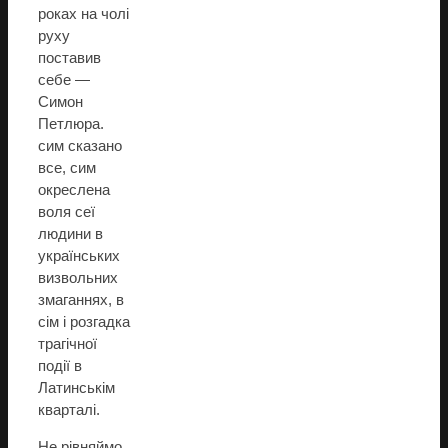
роках на чолі
руху
поставив
себе —
Симон
Петлюра.
сим сказано
все, сим
окреслена
воля сеї
людини в
українських
визвольних
змаганнях, в
сім і розгадка
трагічної
події в
Латинськім
кварталі.
Не рівняймо