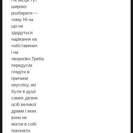
широко
розбирати —
чому. Ні на
що не
здадуться
нарікання на
«обставини»
і на
«ворогів».Треба
передусім
глядіти в
причини
неуспіху, які
були в душі
самих дієвих
осіб великої
драми і яких
вони не
могли в собі
поконати.