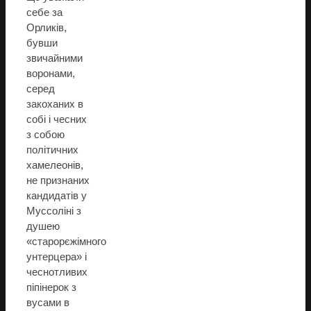
себе за
Орликів,
бувши
звичайними
воронами,
серед
закоханих в
собі і чесних
з собою
політичних
хамелеонів,
не признаних
кандидатів у
Муссоліні з
душею
«старорєжімного
унтерцера» і
чеснотливих
піпінерок з
вусами в