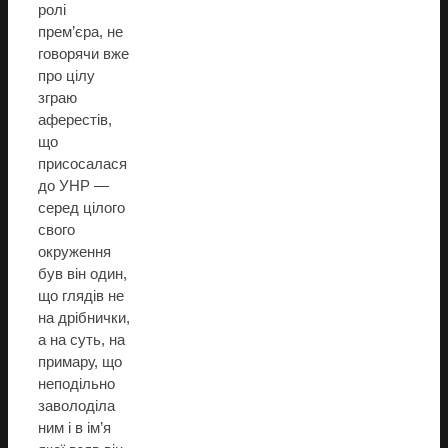
ролі
прем’єра, не
говорячи вже
про цілу
зграю
аферестів,
що
присосалася
до УНР —
серед цілого
свого
окруження
був він один,
що глядів не
на дрібнички,
а на суть, на
примару, що
неподільно
заволоділа
ним і в ім’я