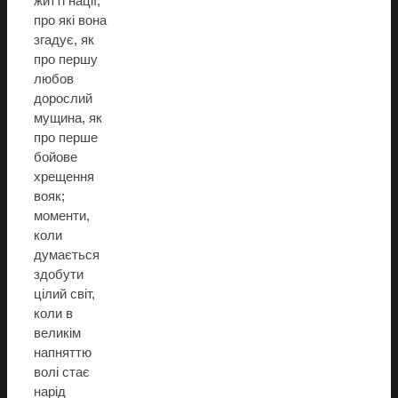
житті нації,
про які вона
згадує, як
про першу
любов
дорослий
мущина, як
про перше
бойове
хрещення
вояк;
моменти,
коли
думається
здобути
цілий світ,
коли в
великім
напняттю
волі стає
нарід