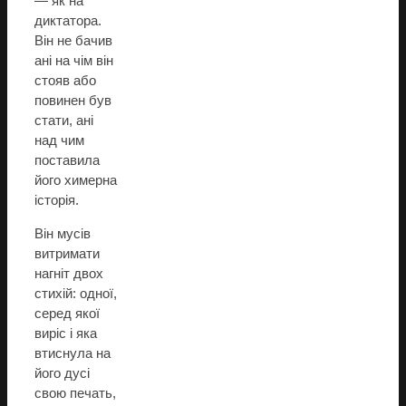
— як на
диктатора.
Він не бачив
ані на чім він
стояв або
повинен був
стати, ані
над чим
поставила
його химерна
історія.
Він мусів
витримати
нагніт двох
стихій: одної,
серед якої
виріс і яка
втиснула на
його дусі
свою печать,