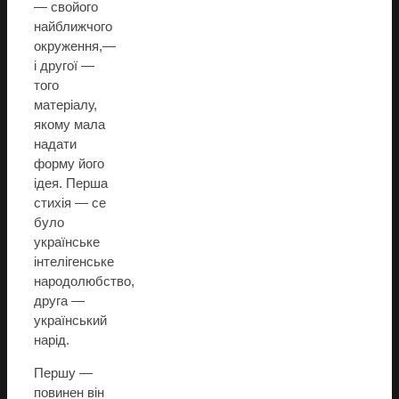
— свойого
найближчого
окруження,—
і другої —
того
матеріалу,
якому мала
надати
форму його
ідея. Перша
стихія — се
було
українське
інтелігенське
народолюбство,
друга —
український
нарід.
Першу —
повинен він