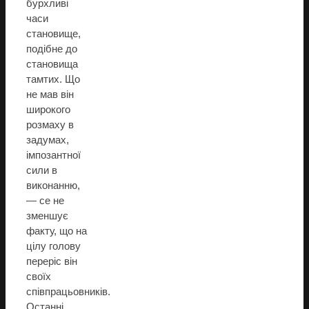
бурхливі
часи
становище,
подібне до
становища
тамтих. Що
не мав він
широкого
розмаху в
задумах,
імпозантної
сили в
виконанню,
— се не
зменшує
факту, що на
цілу голову
переріс він
своїх
співпрацьовників.
Останні