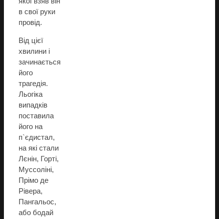
якої взяв він
в свої руки
провід.
Від цієї
хвилини і
зачинається
його
трагедія.
Льогіка
випадків
поставила
його на
п`єдистал,
на які стали
Лєнін, Гортi,
Муссоліні,
Прімо де
Рівера,
Пангальос,
або бодай