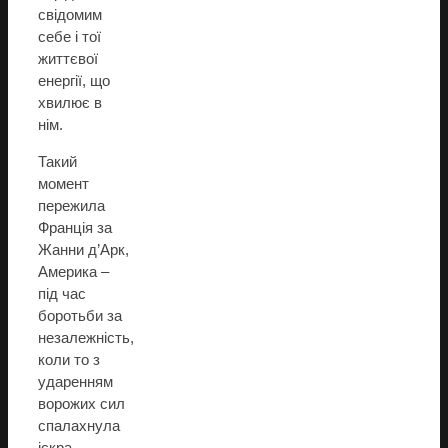
свідомим
себе і тої
життєвої
енергії, що
хвилює в
нім.
Такий
момент
пережила
Франція за
Жанни д’Арк,
Америка –
під час
боротьби за
незалежність,
коли то з
ударенням
ворожих сил
спалахнула
іскра