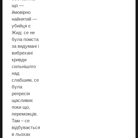
що —
ймовірно
найнятий —
убийця є
Жид: се не
була помста
за видумані і
вибрехані
кривди
сильнішлго
над
слабшим, се
була
репресія
щасливих
поки що,
переможців.
Там – се
відбувається
в льохах