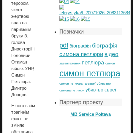
терором,
якого
жертвою
впав на
паризькім
Позначки
бруку б.
голова
pdf
біографія
біографія
Директорії і
симона петлюри
відео
Головний
петлюра
Отаман
завантаження
симон
військ УНР,
симон петлюра
Симон
Петлюра.
симон петлюра та євреї
убивство
Дмитро
убивтво
євреї
симона петлюри
Донцов
Партнер проекту
Нічого в сім
трагічнім
MB Service Poltava
факті не
зміняє
обставина,