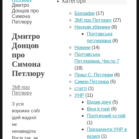
Категорії
Дмитро
Донцов про
Біографія
(17)
Симона
ЗМІ про Петлюру
(27)
Петлюру
Наукові збірники
(8)
Полтавська
Дмитро
петлюріана
(8)
Донцов
Новини
(14)
про
Полтавська
Петлюріана. Число 7
Симона
(18)
Петлюру
Праці С. Петлюри
(6)
Симон Петлюра
(5)
ЗМІ про
статті
(1)
Петлюру
УНР
(11)
Відомі діячі
(5)
З усіх
Віхи історії
(6)
ворожих собі
Політичний устрій
ідей жадної
(1)
не
Президенти УНР в
ненавиділа
екзилі
(1)
Росія так, як