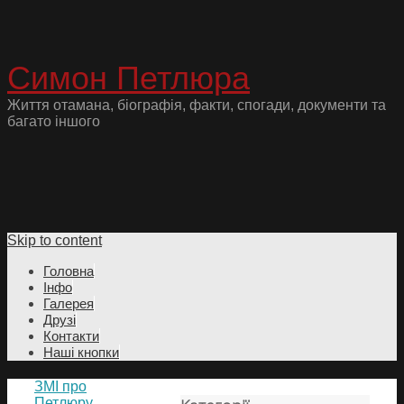
Симон Петлюра
Життя отамана, біографія, факти, спогади, документи та
багато іншого
Skip to content
Головна
Інфо
Галерея
Друзі
Контакти
Наші кнопки
ЗМІ про
Петлюру