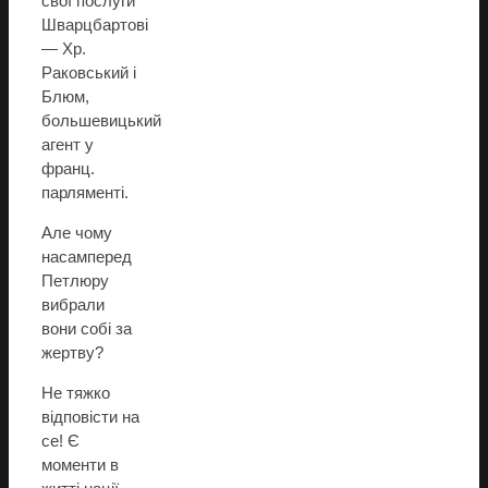
свої послуги
Шварцбартові
— Хр.
Раковський і
Блюм,
большевицький
агент у
франц.
парляменті.
Але чому
насамперед
Петлюру
вибрали
вони собі за
жертву?
Не тяжко
відповісти на
се! Є
моменти в