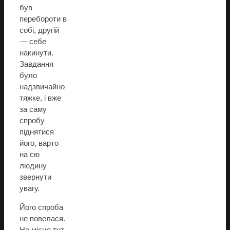
був
перебороти в
собі, другій
— себе
накинути.
Завдання
було
надзвичайно
тяжке, і вже
за саму
спробу
піднятися
його, варто
на сю
людину
звернути
увагу.
Його спроба
не повелася.
Не місце тут