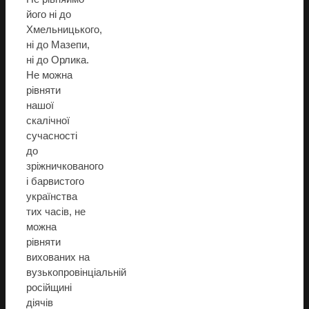
його ні до
Хмельницького,
ні до Мазепи,
ні до Орлика.
Не можна
рівняти
нашої
скалічної
сучасності
до
зріжничкованого
і барвистого
українства
тих часів, не
можна
рівняти
вихованих на
вузькопровінціальній
російщині
діячів