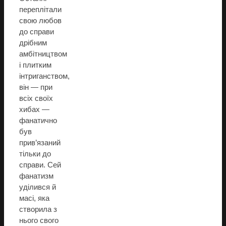
переплітали
свою любов
до справи
дрібним
амбітництвом
і плитким
інтриганством,
він — при
всіх своїх
хибах —
фанатично
був
прив’язаний
тільки до
справи. Сей
фанатизм
уділився й
масі, яка
створила з
нього свого