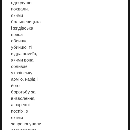
однодушні
похвали,
якими
большевицька
і жидівська
преса
обсипує
убийцю, ті
відра помиїв,
якими вона
обливає
українську
армію, нарід і
його
боротьбу за
визволення,
а нарешті —
поспіх, з
якими
запропонували