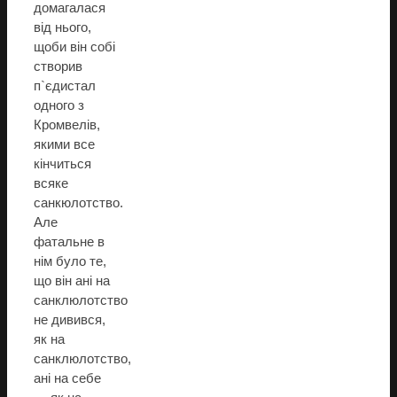
домагалася
від нього,
щоби він собі
створив
п`єдистал
одного з
Кромвелів,
якими все
кінчиться
всяке
санкюлотство.
Але
фатальне в
нім було те,
що він ані на
санклюлотство
не дивився,
як на
санклюлотство,
ані на себе