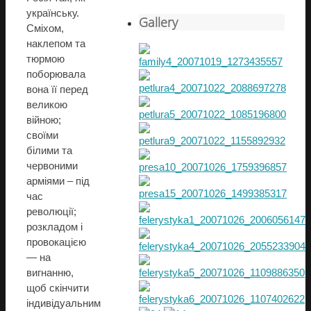
українську.
Gallery
Сміхом,
наклепом та
тюрмою
поборювала
вона її перед
великою
війною;
своїми
білими та
червоними
арміями – під
час
революції;
розкладом і
провокацією
— на
вигнанню,
щоб скінчити
індивідуальним