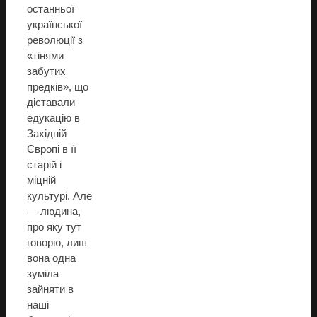
останньої
української
революції з
«тінями
забутих
предків», що
діставали
едукацію в
Західній
Європі в її
старій і
міцній
культурі. Але
— людина,
про яку тут
говорю, лиш
вона одна
зуміла
зайняти в
наші