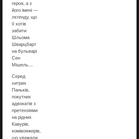
героя, а з
його імені —
лєгенду, що
її хотів
забити
Шльома
Шварцбарт
на бульварі
Сен
Мішель…
Серед
хитрих
Паньків,
покутних
адвокатів з
претензіями
на рідних
Кавурів,
комівояжерів,
що уважали