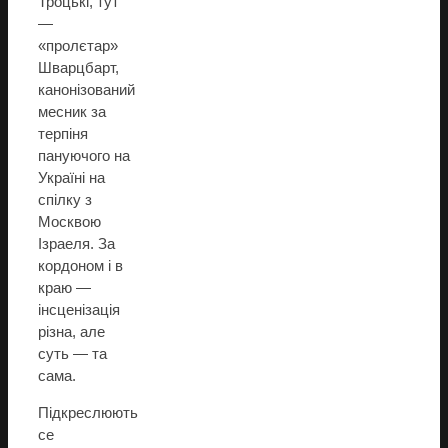
Троцькі, тут
—
«пролєтар»
Шварцбарт,
канонізований
месник за
терпіня
пануючого на
Україні на
спілку з
Москвою
Ізраеля. За
кордоном і в
краю —
інсценізація
різна, але
суть — та
сама.
Підкреслюють
се